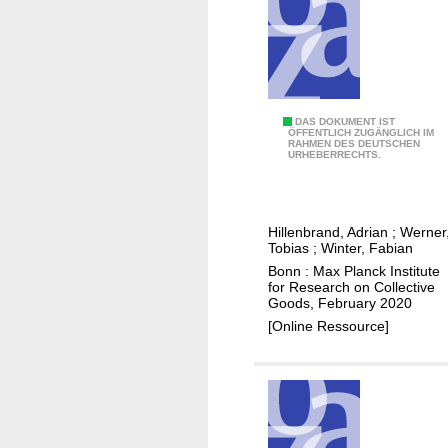
a
n
d
c
u
V
DAS DOKUMENT IST
l
ÖFFENTLICH ZUGÄNGLICH IM
RAHMEN DES DEUTSCHEN
o
t
URHEBERRECHTS.
l
u
u
r
n
e
Hillenbrand, Adrian
;
Werner
t
o
Tobias
;
Winter, Fabian
e
f
Bonn : Max Planck Institute
e
for Research on Collective
h
Goods, February 2020
r
a
[Online Ressource]
i
t
n
e
g
a
t