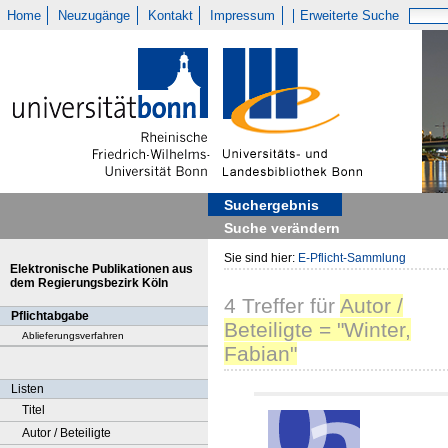
Home
Neuzugänge
Kontakt
Impressum
Erweiterte Suche
Suchergebnis
Suche verändern
Sie sind hier:
E-Pflicht-Sammlung
Elektronische Publikationen aus
dem Regierungsbezirk Köln
4
Treffer
für
Autor /
Pflichtabgabe
Beteiligte = "Winter,
Ablieferungsverfahren
Fabian"
Listen
Titel
Autor / Beteiligte