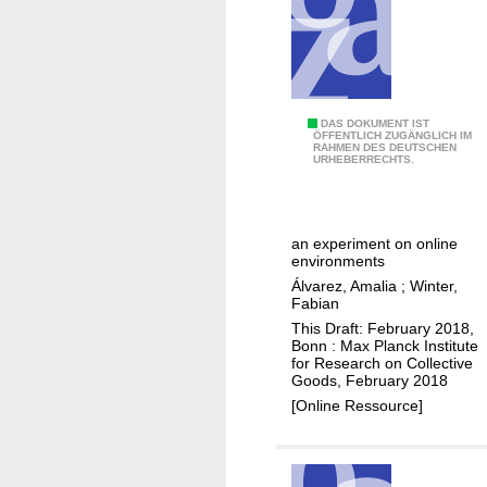
n
t
i
-
r
N
DAS DOKUMENT IST
a
ÖFFENTLICH ZUGÄNGLICH IM
RAHMEN DES DEUTSCHEN
o
c
URHEBERRECHTS.
r
i
m
s
a
t
an experiment on online
t
N
environments
i
o
Álvarez, Amalia
;
Winter,
v
Fabian
r
e
This Draft: February 2018,
m
Bonn : Max Planck Institute
c
s
for Research on Collective
h
Goods, February 2018
a
[Online Ressource]
n
g
e