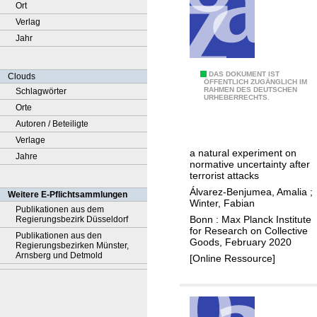
Ort
Verlag
Jahr
T
DAS DOKUMENT IST
Clouds
ÖFFENTLICH ZUGÄNGLICH IM
RAHMEN DES DEUTSCHEN
Schlagwörter
h
URHEBERRECHTS.
Orte
e
Autoren / Beteiligte
b
Verlage
r
a natural experiment on
Jahre
e
normative uncertainty after
a
terrorist attacks
k
Álvarez-Benjumea, Amalia
;
Weitere E-Pflichtsammlungen
Winter, Fabian
d
Publikationen aus dem
Bonn : Max Planck Institute
Regierungsbezirk Düsseldorf
o
for Research on Collective
Publikationen aus den
w
Goods, February 2020
Regierungsbezirken Münster,
n
Arnsberg und Detmold
[Online Ressource]
o
f
a