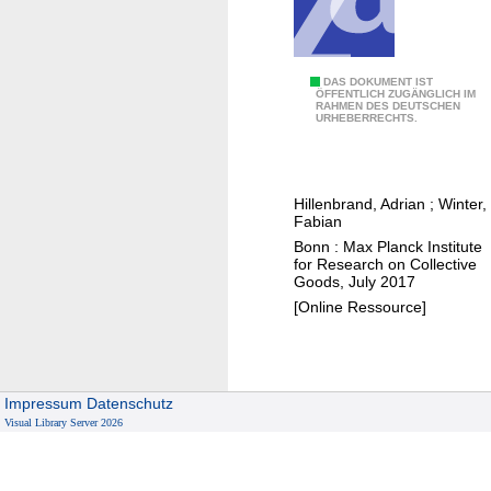
t
h
e
w
V
DAS DOKUMENT IST
ÖFFENTLICH ZUGÄNGLICH IM
o
RAHMEN DES DEUTSCHEN
o
URHEBERRECHTS.
r
l
k
u
p
n
l
Hillenbrand, Adrian
;
Winter,
t
Fabian
a
e
Bonn : Max Planck Institute
c
e
for Research on Collective
e
Goods, July 2017
r
u
[Online Ressource]
i
n
n
d
g
e
u
r
Impressum
Datenschutz
n
Visual Library Server 2026
i
d
n
e
c