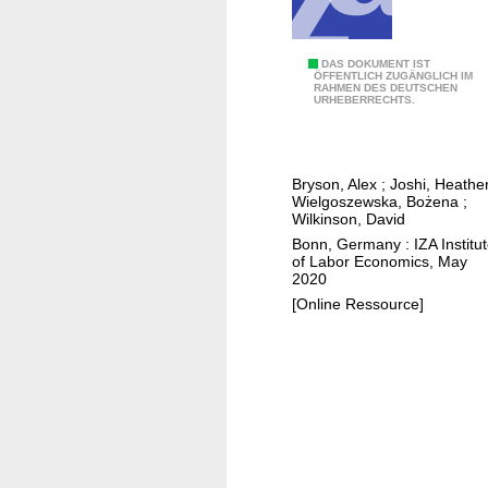
r
k
i
A
DAS DOKUMENT IST
ÖFFENTLICH ZUGÄNGLICH IM
n
RAHMEN DES DEUTSCHEN
s
URHEBERRECHTS.
g
h
f
o
r
r
o
Bryson, Alex
;
Joshi, Heathe
t
Wielgoszewska, Bożena
;
m
h
Wilkinson, David
h
i
Bonn, Germany : IZA Institu
o
of Labor Economics, May
s
2020
m
t
[Online Ressource]
e
o
?
r
E
y
x
o
p
f
l
t
o
h
r