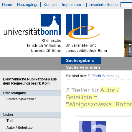
Home
Neuzugänge
Kontakt
Impressum
Erweiterte Suche
Suchergebnis
Suche verändern
Sie sind hier:
E-Pflicht-Sammlung
Elektronische Publikationen aus
dem Regierungsbezirk Köln
2
Treffer
für
Autor /
Pflichtabgabe
Beteiligte =
Ablieferungsverfahren
"Wielgoszewska, Boże
Listen
Titel
Autor / Beteiligte