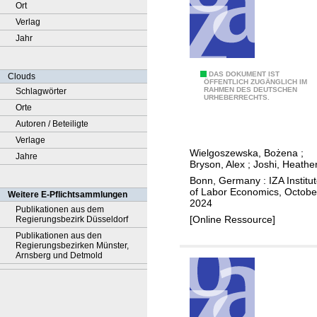
Ort
Verlag
Jahr
D
DAS DOKUMENT IST
Clouds
ÖFFENTLICH ZUGÄNGLICH IM
RAHMEN DES DEUTSCHEN
Schlagwörter
o
URHEBERRECHTS.
Orte
w
Autoren / Beteiligte
o
Verlage
m
Wielgoszewska, Bożena
;
Jahre
e
Bryson, Alex
;
Joshi, Heathe
n
Bonn, Germany : IZA Institu
p
of Labor Economics, Octobe
Weitere E-Pflichtsammlungen
2024
a
Publikationen aus dem
[Online Ressource]
Regierungsbezirk Düsseldorf
y
Publikationen aus den
f
Regierungsbezirken Münster,
o
Arnsberg und Detmold
r
w
o