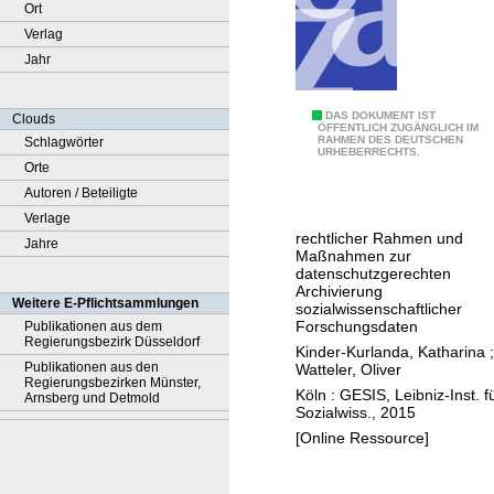
Ort
Verlag
Jahr
H
DAS DOKUMENT IST
Clouds
ÖFFENTLICH ZUGÄNGLICH IM
RAHMEN DES DEUTSCHEN
Schlagwörter
i
URHEBERRECHTS.
Orte
n
Autoren / Beteiligte
w
Verlage
e
rechtlicher Rahmen und
Jahre
i
Maßnahmen zur
s
datenschutzgerechten
Archivierung
e
Weitere E-Pflichtsammlungen
sozialwissenschaftlicher
z
Forschungsdaten
Publikationen aus dem
Regierungsbezirk Düsseldorf
u
Kinder-Kurlanda, Katharina
;
Publikationen aus den
Watteler, Oliver
m
Regierungsbezirken Münster,
Köln : GESIS, Leibniz-Inst. f
D
Arnsberg und Detmold
Sozialwiss., 2015
a
[Online Ressource]
t
e