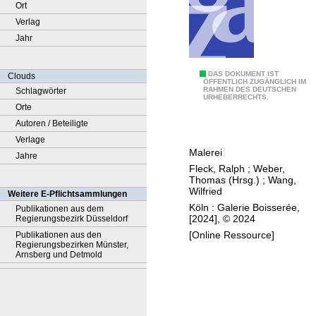
Ort
Verlag
Jahr
R
DAS DOKUMENT IST
Clouds
ÖFFENTLICH ZUGÄNGLICH IM
RAHMEN DES DEUTSCHEN
Schlagwörter
a
URHEBERRECHTS.
Orte
l
Autoren / Beteiligte
p
Verlage
h
Malerei
Jahre
F
Fleck, Ralph
;
Weber,
l
Thomas (Hrsg.)
;
Wang,
e
Wilfried
Weitere E-Pflichtsammlungen
c
Köln : Galerie Boisserée,
Publikationen aus dem
[2024], © 2024
Regierungsbezirk Düsseldorf
k
[Online Ressource]
Publikationen aus den
Regierungsbezirken Münster,
Arnsberg und Detmold