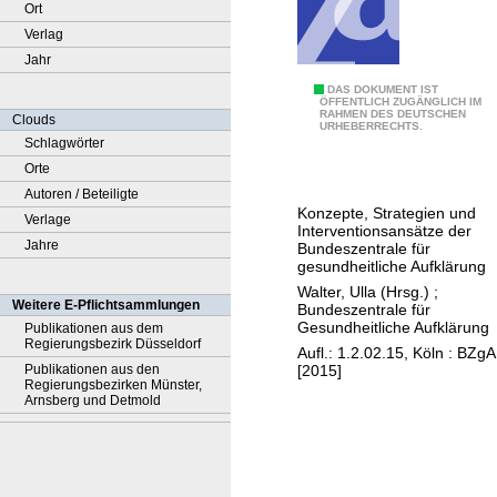
Ort
Verlag
Jahr
P
DAS DOKUMENT IST
ÖFFENTLICH ZUGÄNGLICH IM
RAHMEN DES DEUTSCHEN
r
Clouds
URHEBERRECHTS.
ä
Schlagwörter
v
Orte
e
Autoren / Beteiligte
Konzepte, Strategien und
n
Verlage
Interventionsansätze der
t
Jahre
Bundeszentrale für
gesundheitliche Aufklärung
i
Walter, Ulla (Hrsg.)
;
o
Weitere E-Pflichtsammlungen
Bundeszentrale für
n
Gesundheitliche Aufklärung
Publikationen aus dem
Regierungsbezirk Düsseldorf
u
Aufl.: 1.2.02.15, Köln : BZgA
[2015]
Publikationen aus den
n
Regierungsbezirken Münster,
d
Arnsberg und Detmold
G
e
s