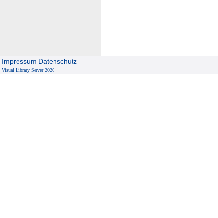
e
u
t
s
c
Impressum
Datenschutz
h
Visual Library Server 2026
l
a
n
d