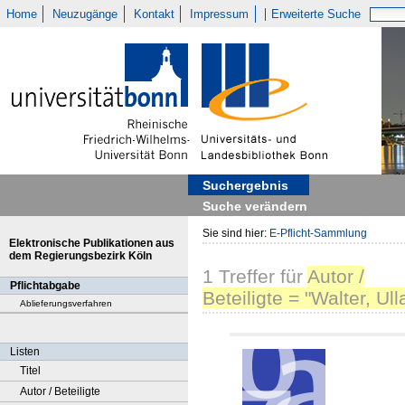
Home
Neuzugänge
Kontakt
Impressum
Erweiterte Suche
Suchergebnis
Suche verändern
Sie sind hier:
E-Pflicht-Sammlung
Elektronische Publikationen aus
dem Regierungsbezirk Köln
1
Treffer
für
Autor /
Pflichtabgabe
Beteiligte = "Walter, Ull
Ablieferungsverfahren
Listen
Titel
Autor / Beteiligte