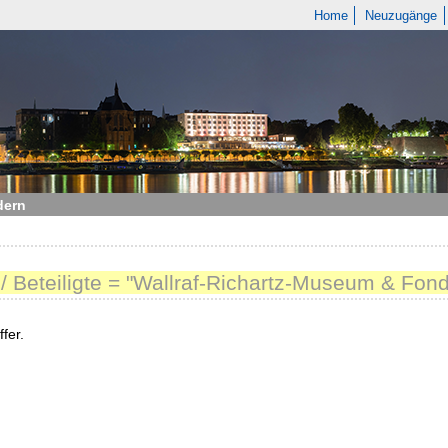
Home
Neuzugänge
dern
 / Beteiligte = "Wallraf-Richartz-Museum & Fon
fer.