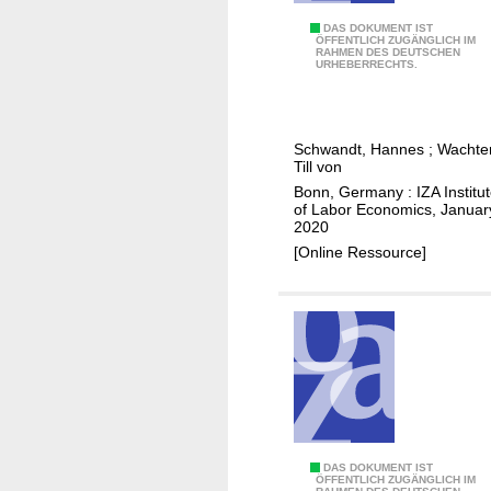
n
o
g
S
DAS DOKUMENT IST
ÖFFENTLICH ZUGÄNGLICH IM
n
c
RAHMEN DES DEUTSCHEN
o
URHEBERRECHTS.
o
a
c
n
l
i
w
l
o
a
Schwandt, Hannes
;
Wachter
b
e
Till von
g
a
c
Bonn, Germany : IZA Institu
e
c
o
of Labor Economics, Januar
s
2020
k
n
[Online Ressource]
s
o
t
m
o
i
j
c
o
d
b
e
a
c
p
l
p
i
U
DAS DOKUMENT IST
ÖFFENTLICH ZUGÄNGLICH IM
l
n