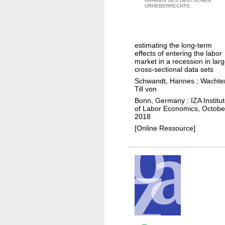
RAHMEN DES DEUTSCHEN
n
URHEBERRECHTS.
i
e
l
c
a
u
a
n
c
t
d
estimating the long-term
k
effects of entering the labor
i
d
y
market in a recession in lar
o
e
cross-sectional data sets
c
n
a
Schwandt, Hannes
;
Wachter
o
s
Till von
t
h
b
Bonn, Germany : IZA Institu
h
o
of Labor Economics, Octobe
y
:
2018
r
t
m
[Online Ressource]
t
h
i
s
e
d
u
l
n
i
e
f
m
e
p
i
l
m