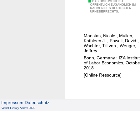
o
T
DAS DOKUMENT IST
p
ÖFFENTLICH ZUGÄNGLICH IM
y
RAHMEN DES DEUTSCHEN
h
a
URHEBERRECHTS.
e
e
c
d
v
t
a
s
Maestas, Nicole
;
Mullen,
l
o
Kathleen J.
;
Powell, David
;
u
f
Wachter, Till von
;
Wenger,
Jeffrey
e
g
Bonn, Germany : IZA Institu
o
r
of Labor Economics, Octobe
f
a
2018
w
d
[Online Ressource]
o
u
r
a
k
t
i
i
Impressum
Datenschutz
Visual Library Server 2026
n
n
g
g
c
i
o
n
n
a