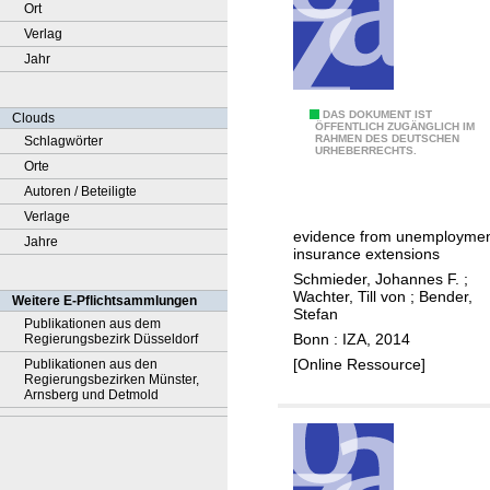
Ort
Verlag
Jahr
T
DAS DOKUMENT IST
Clouds
ÖFFENTLICH ZUGÄNGLICH IM
RAHMEN DES DEUTSCHEN
Schlagwörter
h
URHEBERRECHTS.
Orte
e
Autoren / Beteiligte
c
Verlage
a
evidence from unemployme
Jahre
u
insurance extensions
s
Schmieder, Johannes F.
;
a
Wachter, Till von
;
Bender,
Weitere E-Pflichtsammlungen
Stefan
l
Publikationen aus dem
Bonn : IZA, 2014
Regierungsbezirk Düsseldorf
e
[Online Ressource]
Publikationen aus den
f
Regierungsbezirken Münster,
f
Arnsberg und Detmold
e
c
t