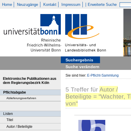
Home
Neuzugänge
Kontakt
Impressum
Erweiterte Suche
Suchergebnis
Suche verändern
Sie sind hier:
E-Pflicht-Sammlung
Elektronische Publikationen aus
dem Regierungsbezirk Köln
5
Treffer
für
Autor /
Pflichtabgabe
Beteiligte = "Wachter, Ti
Ablieferungsverfahren
von"
Listen
Titel
Autor / Beteiligte