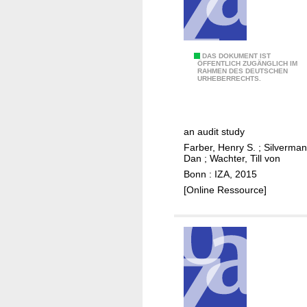
o
f
u
n
F
DAS DOKUMENT IST
ÖFFENTLICH ZUGÄNGLICH IM
e
RAHMEN DES DEUTSCHEN
a
URHEBERRECHTS.
m
c
p
t
l
o
o
an audit study
r
y
Farber, Henry S.
;
Silverman
s
Dan
;
Wachter, Till von
m
d
Bonn : IZA, 2015
e
e
[Online Ressource]
n
t
t
e
d
r
u
m
r
i
a
n
t
i
i