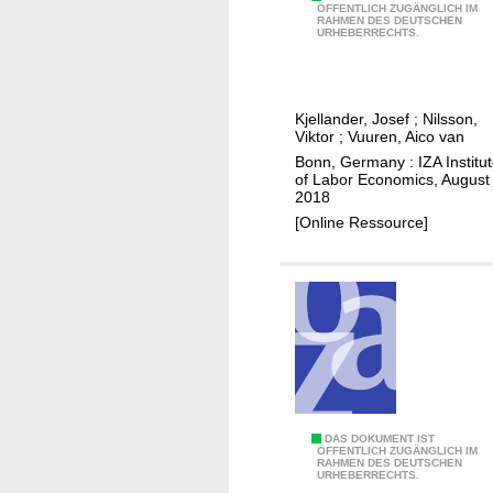
T
ÖFFENTLICH ZUGÄNGLICH IM
i
S
RAHMEN DES DEUTSCHEN
h
URHEBERRECHTS.
f
.
e
f
d
i
e
i
m
r
Kjellander, Josef
;
Nilsson,
s
p
Viktor
;
Vuuren, Aico van
e
t
a
Bonn, Germany : IZA Institu
n
r
c
of Labor Economics, August
c
2018
i
t
e
[Online Ressource]
b
o
s
u
f
t
t
i
h
o
e
n
a
o
n
f
n
r
o
I
DAS DOKUMENT IST
e
ÖFFENTLICH ZUGÄNGLICH IM
u
RAHMEN DES DEUTSCHEN
s
a
URHEBERRECHTS.
n