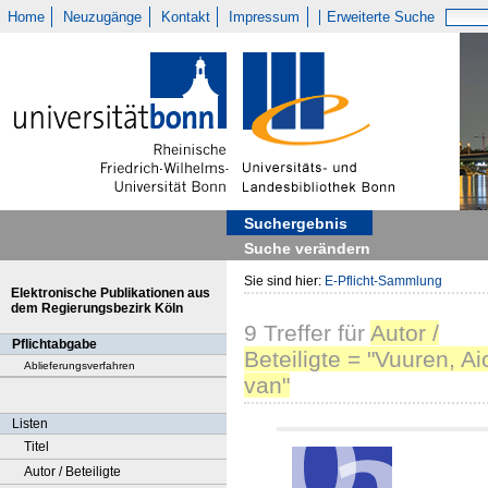
Home
Neuzugänge
Kontakt
Impressum
Erweiterte Suche
Suchergebnis
Suche verändern
Sie sind hier:
E-Pflicht-Sammlung
Elektronische Publikationen aus
dem Regierungsbezirk Köln
9
Treffer
für
Autor /
Pflichtabgabe
Beteiligte = "Vuuren, Ai
Ablieferungsverfahren
van"
Listen
Titel
Autor / Beteiligte