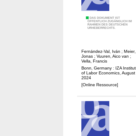
w
a
g
D
DAS DOKUMENT IST
ÖFFENTLICH ZUGÄNGLICH IM
e
RAHMEN DES DEUTSCHEN
i
URHEBERRECHTS.
c
s
h
t
a
r
n
Fernández-Val, Iván
;
Meier,
i
Jonas
;
Vuuren, Aico van
;
g
b
Vella, Francis
e
u
Bonn, Germany : IZA Institu
s
of Labor Economics, August
t
2024
i
i
[Online Ressource]
n
o
t
n
h
r
e
e
U
g
n
r
i
e
t