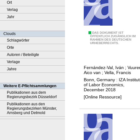
Ort
Verlag
Jahr
D
DAS DOKUMENT IST
Clouds
ÖFFENTLICH ZUGÄNGLICH IM
RAHMEN DES DEUTSCHEN
Schlagwörter
e
URHEBERRECHTS.
Orte
c
Autoren / Beteiligte
o
Verlage
m
Fernández-Val, Iván
;
Vuure
Jahre
p
Aico van
;
Vella, Francis
o
Bonn, Germany : IZA Institu
s
of Labor Economics,
Weitere E-Pflichtsammlungen
December 2018
i
Publikationen aus dem
[Online Ressource]
Regierungsbezirk Düsseldorf
n
Publikationen aus den
g
Regierungsbezirken Münster,
r
Arnsberg und Detmold
e
a
l