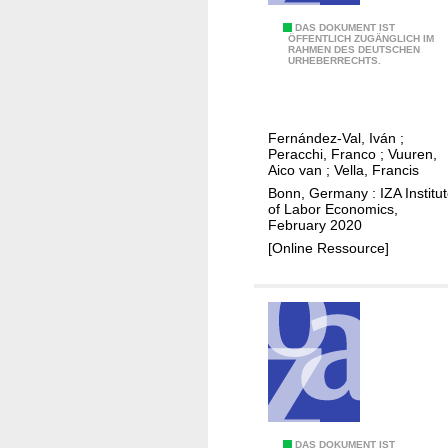
s
e
s
H
DAS DOKUMENT IST
d
ÖFFENTLICH ZUGÄNGLICH IM
i
RAHMEN DES DEUTSCHEN
o
S
URHEBERRECHTS.
o
u
t
n
r
a
d
s
t
Fernández-Val, Iván
;
i
w
e
Peracchi, Franco
;
Vuuren,
f
o
Aico van
;
Vella, Francis
s
f
r
Bonn, Germany : IZA Institu
of Labor Economics,
e
k
February 2020
r
e
[Online Ressource]
e
d
n
a
c
n
e
d
-
t
i
h
n
e
-
U
d
.
DAS DOKUMENT IST