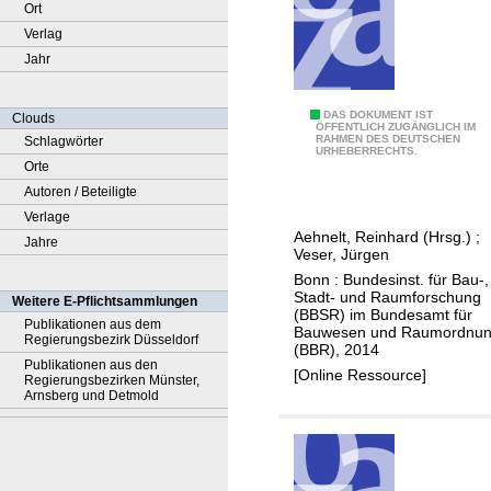
Ort
Verlag
Jahr
A
DAS DOKUMENT IST
Clouds
ÖFFENTLICH ZUGÄNGLICH IM
RAHMEN DES DEUTSCHEN
Schlagwörter
n
URHEBERRECHTS.
Orte
r
Autoren / Beteiligte
e
Verlage
i
Aehnelt, Reinhard (Hrsg.)
;
Jahre
z
Veser, Jürgen
i
Bonn : Bundesinst. für Bau-,
n
Stadt- und Raumforschung
Weitere E-Pflichtsammlungen
(BBSR) im Bundesamt für
s
Publikationen aus dem
Bauwesen und Raumordnu
Regierungsbezirk Düsseldorf
t
(BBR), 2014
Publikationen aus den
r
[Online Ressource]
Regierungsbezirken Münster,
u
Arnsberg und Detmold
m
e
n