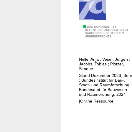
t
e
f
ü
I
DAS DOKUMENT IST
r
ÖFFENTLICH ZUGÄNGLICH IM
RAHMEN DES DEUTSCHEN
n
I
URHEBERRECHTS.
s
n
t
v
r
e
Nelle, Anja
;
Veser, Jürgen
;
u
s
Jacobs, Tobias
;
Plötzer,
m
Simone
t
e
Stand Dezember 2023, Bon
i
: Bundesinstitut für Bau-,
n
t
Stadt- und Raumforschung 
t
i
Bundesamt für Bauwesen
und Raumordnung, 2024
e
o
[Online Ressource]
z
n
u
e
r
n
S
i
i
m