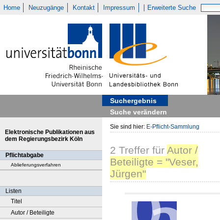
Home
Neuzugänge
Kontakt
Impressum
Erweiterte Suche
Suchergebnis
Suche verändern
Sie sind hier:
E-Pflicht-Sammlung
Elektronische Publikationen aus
dem Regierungsbezirk Köln
2
Treffer
für
Autor /
Pflichtabgabe
Beteiligte = "Veser,
Ablieferungsverfahren
Jürgen"
Listen
Titel
Autor / Beteiligte