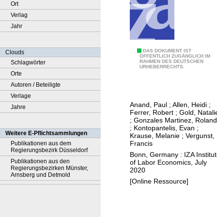
Ort
Verlag
Jahr
W
DAS DOKUMENT IST
Clouds
ÖFFENTLICH ZUGÄNGLICH IM
RAHMEN DES DEUTSCHEN
Schlagwörter
o
URHEBERRECHTS.
Orte
r
Autoren / Beteiligte
k
Verlage
-
Anand, Paul
;
Allen, Heidi
;
Jahre
r
Ferrer, Robert
;
Gold, Natali
e
;
Gonzales Martinez, Rolan
;
Kontopantelis, Evan
;
l
Weitere E-Pflichtsammlungen
Krause, Melanie
;
Vergunst,
a
Francis
Publikationen aus dem
Regierungsbezirk Düsseldorf
t
Bonn, Germany : IZA Institu
Publikationen aus den
of Labor Economics, July
e
Regierungsbezirken Münster,
2020
d
Arnsberg und Detmold
[Online Ressource]
a
n
d