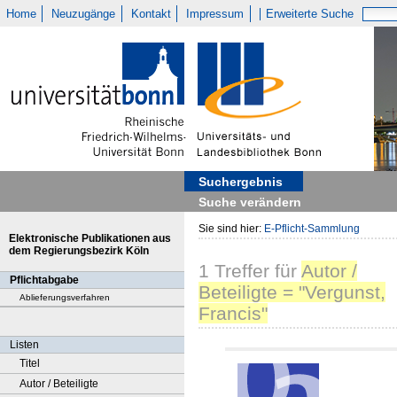
Home
Neuzugänge
Kontakt
Impressum
Erweiterte Suche
Suchergebnis
Suche verändern
Sie sind hier:
E-Pflicht-Sammlung
Elektronische Publikationen aus
dem Regierungsbezirk Köln
1
Treffer
für
Autor /
Pflichtabgabe
Beteiligte = "Vergunst,
Ablieferungsverfahren
Francis"
Listen
Titel
Autor / Beteiligte