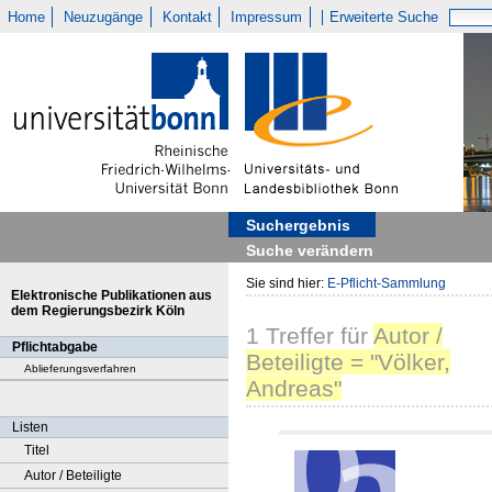
Home
Neuzugänge
Kontakt
Impressum
Erweiterte Suche
Suchergebnis
Suche verändern
Sie sind hier:
E-Pflicht-Sammlung
Elektronische Publikationen aus
dem Regierungsbezirk Köln
1
Treffer
für
Autor /
Pflichtabgabe
Beteiligte = "Völker,
Ablieferungsverfahren
Andreas"
Listen
Titel
Autor / Beteiligte