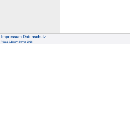
G
e
b
i
e
Impressum
Datenschutz
t
Visual Library Server 2026
e
n