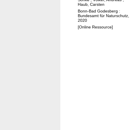
e
Haub, Carsten
r
Bonn-Bad Godesberg :
u
Bundesamt für Naturschutz,
2020
n
[Online Ressource]
g
e
n
i
n
N
a
t
u
r
a
2
0
0
0
-