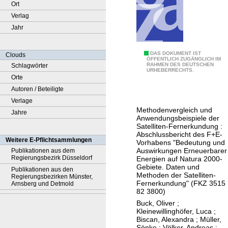
Ort
Verlag
Jahr
L
DAS DOKUMENT IST
Clouds
ÖFFENTLICH ZUGÄNGLICH IM
RAHMEN DES DEUTSCHEN
Schlagwörter
a
URHEBERRECHTS.
Orte
n
Autoren / Beteiligte
d
Verlage
n
Methodenvergleich und
Jahre
u
Anwendungsbeispiele der
t
Satelliten-Fernerkundung :
Abschlussbericht des F+E-
z
Weitere E-Pflichtsammlungen
Vorhabens "Bedeutung und
u
Auswirkungen Erneuerbarer
Publikationen aus dem
Regierungsbezirk Düsseldorf
Energien auf Natura 2000-
n
Gebiete. Daten und
Publikationen aus den
g
Methoden der Satelliten-
Regierungsbezirken Münster,
Fernerkundung" (FKZ 3515
s
Arnsberg und Detmold
82 3800)
ä
Buck, Oliver
;
n
Kleinewillinghöfer, Luca
;
d
Biscan, Alexandra
;
Müller,
Sönke
;
Völker, Andreas
;