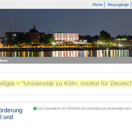
Home
Neuzugänge
dern
eiligte = "Universität zu Köln, Institut für Deut
örderung
DAS DOKUMENT IST ÖFFENTLICH ZUGÄNGLICH IM RAHMEN DE
ll und