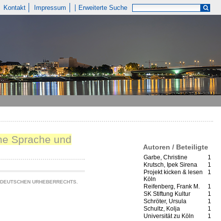
Kontakt
Impressum
Erweiterte Suche
sche Sprache und
Autoren / Beteiligte
Garbe, Christine
1
Krutsch, Ipek Sirena
1
Projekt kicken & lesen
1
Köln
S DEUTSCHEN URHEBERRECHTS.
Reifenberg, Frank M.
1
SK Stiftung Kultur
1
Schröter, Ursula
1
Schultz, Kolja
1
Universität zu Köln
1