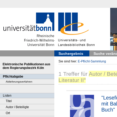
Suchergebnis
Suche verän
Sie sind hier:
E-Pflicht-Sammlung
Elektronische Publikationen aus
dem Regierungsbezirk Köln
1
Treffer
für
Autor / Bet
Pflichtabgabe
Literatur II"
Ablieferungsverfahren
Listen
"Lesef
Titel
mit Ba
Autor / Beteiligte
Buch"
Ort