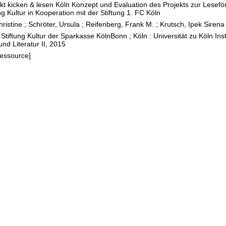
kt kicken & lesen Köln Konzept und Evaluation des Projekts zur Lesef
ng Kultur in Kooperation mit der Stiftung 1. FC Köln
ristine
;
Schröter, Ursula
;
Reifenberg, Frank M.
;
Krutsch, Ipek Sirena
 Stiftung Kultur der Sparkasse KölnBonn ; Köln : Universität zu Köln Inst
nd Literatur II, 2015
Ressource]