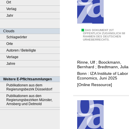
Ort
Verlag
Jahr
B
DAS DOKUMENT IST
Clouds
ÖFFENTLICH ZUGÄNGLICH IM
RAHMEN DES DEUTSCHEN
Schlagwörter
e
URHEBERRECHTS.
Orte
g
Autoren / Beteiligte
l
Verlage
e
Rinne, Ulf
;
Boockmann,
Jahre
i
Bernhard
;
Bredtmann, Julia
t
Bonn : IZA Institute of Labor
e
Economics, Juni 2025
Weitere E-Pflichtsammlungen
v
[Online Ressource]
Publikationen aus dem
Regierungsbezirk Düsseldorf
a
Publikationen aus den
l
Regierungsbezirken Münster,
u
Arnsberg und Detmold
a
t
i