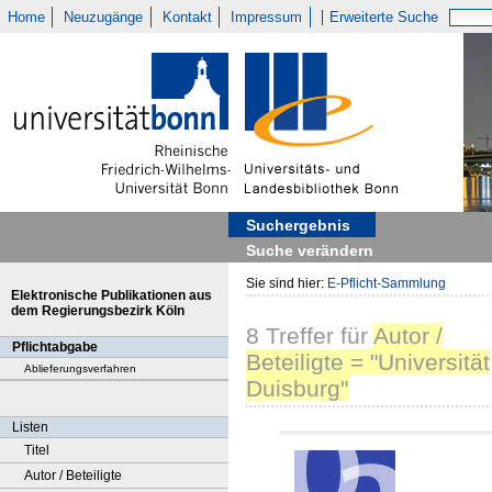
Home
Neuzugänge
Kontakt
Impressum
Erweiterte Suche
Suchergebnis
Suche verändern
Sie sind hier:
E-Pflicht-Sammlung
Elektronische Publikationen aus
dem Regierungsbezirk Köln
8
Treffer
für
Autor /
Pflichtabgabe
Beteiligte = "Universität
Ablieferungsverfahren
Duisburg"
Listen
Titel
Autor / Beteiligte