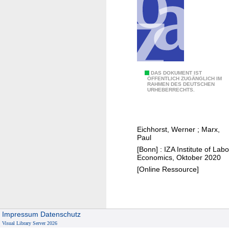
i
n
a
n
z
i
e
V
DAS DOKUMENT IST
ÖFFENTLICH ZUGÄNGLICH IM
r
RAHMEN DES DEUTSCHEN
e
URHEBERRECHTS.
b
r
a
g
r
l
Eichhorst, Werner
;
Marx,
?
e
Paul
i
[Bonn] : IZA Institute of Labo
c
Economics, Oktober 2020
h
[Online Ressource]
e
n
d
Impressum
Datenschutz
e
Visual Library Server 2026
A