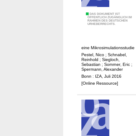
e
s
f
e
I
DAS DOKUMENT IST
k
ÖFFENTLICH ZUGÄNGLICH IM
RAHMEN DES DEUTSCHEN
s
t
URHEBERRECHTS.
t
e
e
i
eine Mikrosimulationsstudie
n
Pestel, Nico
;
Schnabel,
e
Reinhold
;
Siegloch,
G
Sebastian
;
Sommer, Eric
;
Spermann, Alexander
l
Bonn : IZA, Juli 2016
ä
[Online Ressource]
t
t
u
n
g
d
e
s