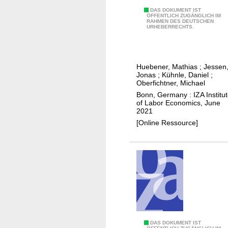
y
s
A
DAS DOKUMENT IST
s
m
ÖFFENTLICH ZUGÄNGLICH IM
RAHMEN DES DEUTSCHEN
f
i
a
URHEBERRECHTS.
i
s
ß
r
o
n
m
f
a
Huebener, Mathias
;
Jessen
-
n
h
Jonas
;
Kühnle, Daniel
;
s
Oberfichtner, Michael
a
m
i
Bonn, Germany : IZA Institu
t
e
of Labor Economics, June
d
i
n
2021
e
o
f
[Online Ressource]
p
n
ü
e
a
r
r
l
G
s
u
e
p
n
f
e
e
l
c
m
ü
t
p
c
i
I
DAS DOKUMENT IST
l
h