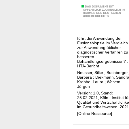
M
P
DAS DOKUMENT IST
ÖFFENTLICH ZUGÄNGLICH IM
i
RAHMEN DES DEUTSCHEN
r
URHEBERRECHTS.
t
o
t
s
e
t
l
führt die Anwendung der
a
Fusionsbiopsie im Vergleich
s
t
zur Anwendung üblicher
t
diagnostischer Verfahren zu
a
besseren
a
k
Behandlungsergebnissen? :
n
HTA-Bericht
r
d
Neusser, Silke
;
Buchberger,
e
s
Barbara
;
Diekmann, Sandr
b
Krabbe, Laura
;
Wasem,
b
Jürgen
s
a
Version: 1.0, Stand:
u
25.02.2021, Köln : Institut fü
Qualität und Wirtschaftlichke
c
im Gesundheitswesen, 2021
h
[Online Ressource]
s
f