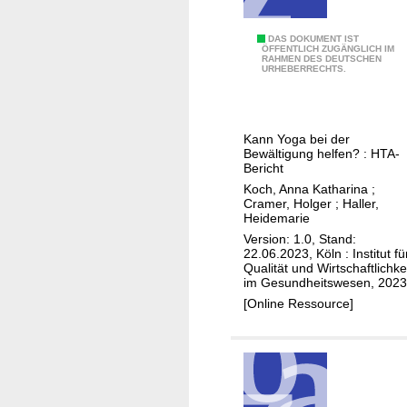
o
n
B
DAS DOKUMENT IST
d
ÖFFENTLICH ZUGÄNGLICH IM
RAHMEN DES DEUTSCHEN
u
e
URHEBERRECHTS.
r
r
n
a
o
r
Kann Yoga bei der
u
b
Bewältigung helfen? : HTA-
t
Bericht
e
Koch, Anna Katharina
;
i
Cramer, Holger
;
Haller,
t
Heidemarie
s
Version: 1.0, Stand:
22.06.2023, Köln : Institut fü
m
Qualität und Wirtschaftlichke
a
im Gesundheitswesen, 2023
r
[Online Ressource]
k
t
p
o
l