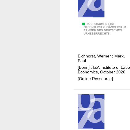
i
t
i
A
DAS DOKUMENT IST
s
ÖFFENTLICH ZUGÄNGLICH IM
RAHMEN DES DEUTSCHEN
c
c
URHEBERRECHTS.
o
h
m
e
p
n
Eichhorst, Werner
;
Marx,
a
I
Paul
r
n
[Bonn] : IZA Institute of Labo
a
t
Economics, October 2020
t
e
[Online Ressource]
i
g
v
r
e
a
a
t
n
i
a
o
l
n