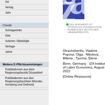
Ort
Verlag
Jahr
C
DAS DOKUMENT IST
Clouds
ÖFFENTLICH ZUGÄNGLICH IM
RAHMEN DES DEUTSCHEN
Schlagwörter
O
URHEBERRECHTS.
Orte
V
Autoren / Beteiligte
I
Verlage
D
Otrachshenko, Vladimir
;
Jahre
-
Popova, Olga
;
Nikolova,
1
Milena
;
Tyurina, Elena
9
Bonn, Germany : IZA Institu
Weitere E-Pflichtsammlungen
of Labor Economics, August
a
Publikationen aus dem
2022
Regierungsbezirk Düsseldorf
n
[Online Ressource]
Publikationen aus den
d
Regierungsbezirken Münster,
e
Arnsberg und Detmold
n
t
r