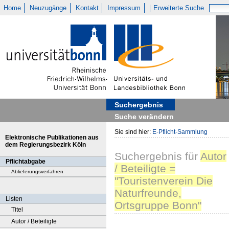
Home
Neuzugänge
Kontakt
Impressum
Erweiterte Suche
Suchergebnis
Suche verändern
Sie sind hier:
E-Pflicht-Sammlung
Elektronische Publikationen aus
dem Regierungsbezirk Köln
Suchergebnis
für
Autor
Pflichtabgabe
/ Beteiligte =
Ablieferungsverfahren
"Touristenverein Die
Naturfreunde,
Listen
Ortsgruppe Bonn"
Titel
Autor / Beteiligte