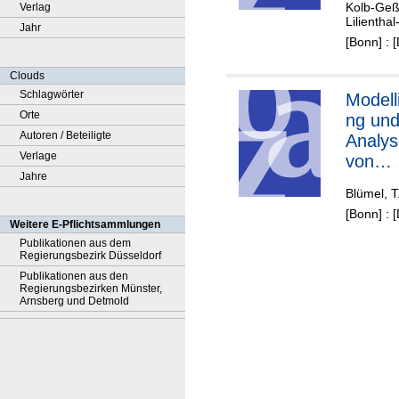
Kolb-Geß
Verlag
9-seat
Lilientha
Jahr
commu
[Bonn] : 
aircraf
Clouds
Schlagwörter
Modell
Orte
ng un
Autoren / Beteiligte
Analys
Verlage
von
Jahre
Ondula
Blümel, T
en in
[Bonn] : 
unidire
Weitere E-Pflichtsammlungen
nal
Publikationen aus dem
Regierungsbezirk Düsseldorf
verstä
Publikationen aus den
n
Regierungsbezirken Münster,
Faser
Arnsberg und Detmold
tstoff
nden