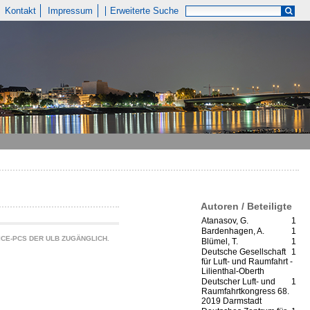
Kontakt
Impressum
Erweiterte Suche
Autoren / Beteiligte
Atanasov, G.
1
Bardenhagen, A.
1
CE-PCS DER ULB ZUGÄNGLICH.
Blümel, T.
1
Deutsche Gesellschaft
1
für Luft- und Raumfahrt -
Lilienthal-Oberth
Deutscher Luft- und
1
Raumfahrtkongress 68.
2019 Darmstadt