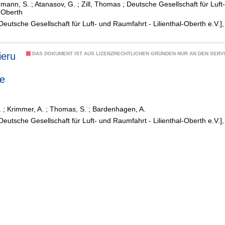
mann, S.
;
Atanasov, G.
;
Zill, Thomas
;
Deutsche Gesellschaft für Luft
er
l-Oberth
ter
[Deutsche Gesellschaft für Luft- und Raumfahrt - Lilienthal-Oberth e.V.]
t
ieru
DAS DOKUMENT IST AUS LIZENZRECHTLICHEN GRÜNDEN NUR AN DEN SERVI
d
e
tion
.
;
Krimmer, A.
;
Thomas, S.
;
Bardenhagen, A.
[Deutsche Gesellschaft für Luft- und Raumfahrt - Lilienthal-Oberth e.V.]
ktio
rkte
kuns
verbu