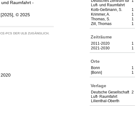
Deutsches Zentrum für
1
- und Raumfahrt -
Luft- und Raumfahrt
Kolb-Geßmann, S.
1
, [2025], © 2025
Krimmer, A.
1
Thomas, S.
1
Zill, Thomas
1
CE-PCS DER ULB ZUGÄNGLICH.
Zeiträume
2011-2020
1
2021-2030
1
Orte
Bonn
1
[Bonn]
1
, 2020
Verlage
Deutsche Gesellschaft
2
Luft- Raumfahrt
Lilienthal-Oberth