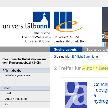
Suchergebnis
Suche verän
Sie sind hier:
E-Pflicht-Sammlung
Elektronische Publikationen aus
dem Regierungsbezirk Köln
2
Treffer
für
Autor / Bet
Pflichtabgabe
Ablieferungsverfahren
Conce
Listen
l desig
Titel
a
Autor / Beteiligte
hydrog
Ort
power