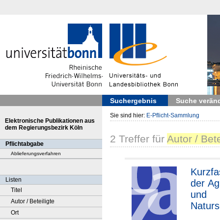
Suchergebnis
Suche verän
Sie sind hier:
E-Pflicht-Sammlung
Elektronische Publikationen aus
dem Regierungsbezirk Köln
2
Treffer
für
Autor / Bet
Pflichtabgabe
Ablieferungsverfahren
Kurzf
Listen
der Ag
Titel
und
Autor / Beteiligte
Naturs
Ort
amme