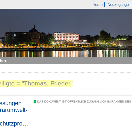
Home
Neuzugänge
dern
eiligte = "Thomas, Frieder"
assungen
DAS DOKUMENT IST ÖFFENTLICH ZUGÄNGLICH IM RAHMEN DE
rarumwelt-
chutzprogr