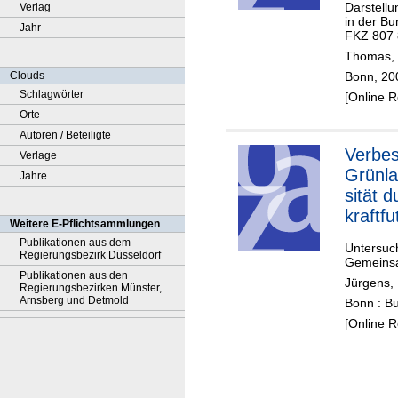
Darstell
Verlag
in der B
Jahr
FKZ 807 
Thomas, 
Bonn, 20
Clouds
Schlagwörter
[Online 
Orte
Autoren / Beteiligte
Verbes
Verlage
Grünla
Jahre
sität d
kraftfu
Weitere E-Pflichtsammlungen
te
Publikationen aus dem
Untersuch
Milche
Regierungsbezirk Düsseldorf
Gemeinsa
Publikationen aus den
Jürgens, 
Regierungsbezirken Münster,
Arnsberg und Detmold
Bonn : B
[Online 