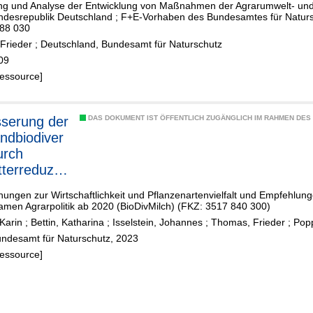
ung und Analyse der Entwicklung von Maßnahmen der Agrarumwelt- u
undesrepublik Deutschland ; F+E-Vorhaben des Bundesamtes für Natu
88 030
Frieder
;
Deutschland, Bundesamt für Naturschutz
09
Ressource]
serung der
DAS DOKUMENT IST ÖFFENTLICH ZUGÄNGLICH IM RAHMEN DE
ndbiodiver
urch
tterreduzier
ungen zur Wirtschaftlichkeit und Pflanzenartenvielfalt und Empfehlung
rzeugung
men Agrarpolitik ab 2020 (BioDivMilch) (FKZ: 3517 840 300)
Karin
;
Bettin, Katharina
;
Isselstein, Johannes
;
Thomas, Frieder
;
Pop
undesamt für Naturschutz, 2023
Ressource]