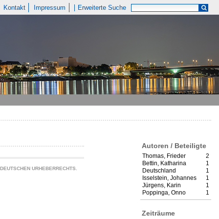
Kontakt
Impressum
Erweiterte Suche
Autoren / Beteiligte
Thomas, Frieder
2
Bettin, Katharina
1
S DEUTSCHEN URHEBERRECHTS.
Deutschland
1
Isselstein, Johannes
1
Jürgens, Karin
1
Poppinga, Onno
1
Zeiträume