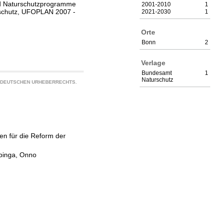
nd Naturschutzprogramme
2001-2010
1
rschutz, UFOPLAN 2007 -
2021-2030
1
Orte
Bonn
2
Verlage
Bundesamt
1
Naturschutz
S DEUTSCHEN URHEBERRECHTS.
en für die Reform der
pinga, Onno