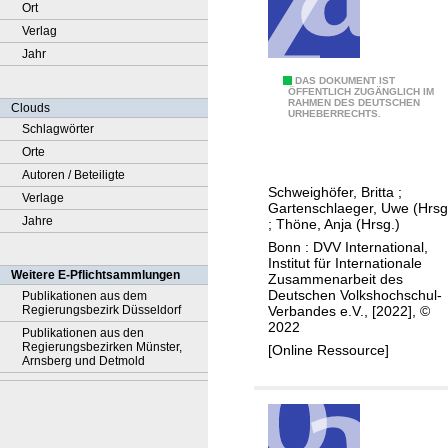
Ort
Verlag
Jahr
C
DAS DOKUMENT IST
ÖFFENTLICH ZUGÄNGLICH IM
RAHMEN DES DEUTSCHEN
i
Clouds
URHEBERRECHTS.
t
Schlagwörter
i
Orte
z
Autoren / Beteiligte
Schweighöfer, Britta
;
e
Verlage
Gartenschlaeger, Uwe (Hrsg
n
Jahre
;
Thöne, Anja (Hrsg.)
s
Bonn : DVV International,
Institut für Internationale
h
Weitere E-Pflichtsammlungen
Zusammenarbeit des
i
Deutschen Volkshochschul-
Publikationen aus dem
Verbandes e.V., [2022], ©
Regierungsbezirk Düsseldorf
p
2022
Publikationen aus den
e
Regierungsbezirken Münster,
[Online Ressource]
d
Arnsberg und Detmold
u
c
a