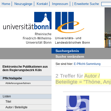
Home
Neuzugänge
Kontakt
Impressum
Erweiterte Suche
Suchergebnis
Suche verändern
Sie sind hier:
E-Pflicht-Sammlung
Elektronische Publikationen aus
dem Regierungsbezirk Köln
2
Treffer
für
Autor /
Pflichtabgabe
Beteiligte = "Thöne, Anj
Ablieferungsverfahren
Listen
Titel
Autor / Beteiligte