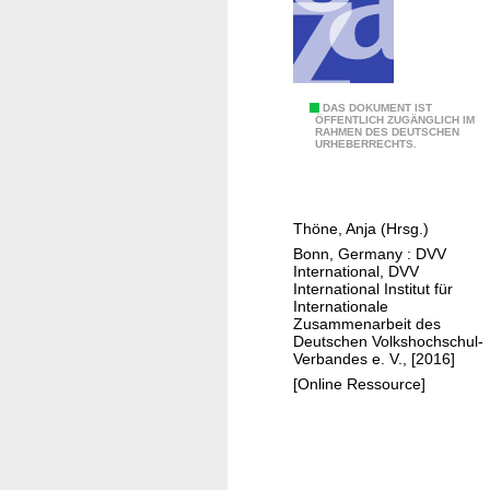
t
i
o
n
a
D
DAS DOKUMENT IST
ÖFFENTLICH ZUGÄNGLICH IM
n
RAHMEN DES DEUTSCHEN
i
URHEBERRECHTS.
d
g
A
i
L
t
Thöne, Anja (Hrsg.)
E
a
Bonn, Germany : DVV
l
International, DVV
a
International Institut für
Internationale
d
Zusammenarbeit des
u
Deutschen Volkshochschul-
Verbandes e. V., [2016]
l
[Online Ressource]
t
e
d
u