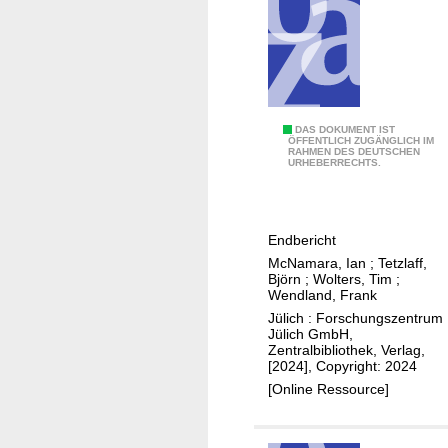
a
r
g
e
i
n
M
DAS DOKUMENT IST
S
ÖFFENTLICH ZUGÄNGLICH IM
RAHMEN DES DEUTSCHEN
o
URHEBERRECHTS.
l
d
o
e
v
l
e
Endbericht
l
n
McNamara, Ian
;
Tetzlaff,
i
Björn
;
Wolters, Tim
;
i
e
Wendland, Frank
a
r
Jülich : Forschungszentrum
Jülich GmbH,
u
Zentralbibliothek, Verlag,
n
[2024], Copyright: 2024
g
[Online Ressource]
d
e