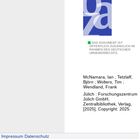
r
f
l
ä
c
h
M
DAS DOKUMENT IST
e
ÖFFENTLICH ZUGÄNGLICH IM
RAHMEN DES DEUTSCHEN
o
n
URHEBERRECHTS.
d
d
e
i
l
f
McNamara, Ian
;
Tetzlaff,
l
f
Björn
;
Wolters, Tim
;
i
Wendland, Frank
e
e
Jülich : Forschungszentrum
r
Jülich GmbH,
r
e
Zentralbibliothek, Verlag,
u
n
[2025], Copyright: 2025
n
z
g
i
d
e
e
Impressum
Datenschutz
r