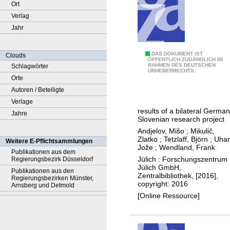
Ort
Verlag
Jahr
G
DAS DOKUMENT IST
Clouds
ÖFFENTLICH ZUGÄNGLICH IM
RAHMEN DES DEUTSCHEN
Schlagwörter
r
URHEBERRECHTS.
Orte
o
Autoren / Beteiligte
u
Verlage
n
results of a bilateral German
Jahre
d
Slovenian research project
w
Andjelov, Mišo
;
Mikulič,
a
Zlatko
;
Tetzlaff, Björn
;
Uhan
Weitere E-Pflichtsammlungen
Jože
;
Wendland, Frank
t
Publikationen aus dem
Jülich : Forschungszentrum
Regierungsbezirk Düsseldorf
e
Jülich GmbH,
Publikationen aus den
r
Zentralbibliothek, [2016],
Regierungsbezirken Münster,
copyright: 2016
r
Arnsberg und Detmold
[Online Ressource]
e
c
h