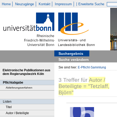
Home
Neuzugänge
Kontakt
Impressum
Erweiterte Suche
Suchergebnis
Suche verändern
Sie sind hier:
E-Pflicht-Sammlung
Elektronische Publikationen aus
dem Regierungsbezirk Köln
3
Treffer
für
Autor /
Pflichtabgabe
Beteiligte = "Tetzlaff,
Ablieferungsverfahren
Björn"
Listen
Titel
Autor / Beteiligte