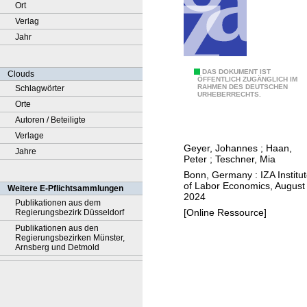
Ort
Verlag
Jahr
T
DAS DOKUMENT IST
Clouds
ÖFFENTLICH ZUGÄNGLICH IM
RAHMEN DES DEUTSCHEN
Schlagwörter
h
URHEBERRECHTS.
Orte
e
Autoren / Beteiligte
i
Verlage
m
Geyer, Johannes
;
Haan,
Jahre
p
Peter
;
Teschner, Mia
a
Bonn, Germany : IZA Institu
c
of Labor Economics, August
Weitere E-Pflichtsammlungen
2024
t
Publikationen aus dem
[Online Ressource]
Regierungsbezirk Düsseldorf
o
Publikationen aus den
f
Regierungsbezirken Münster,
m
Arnsberg und Detmold
a
c
r