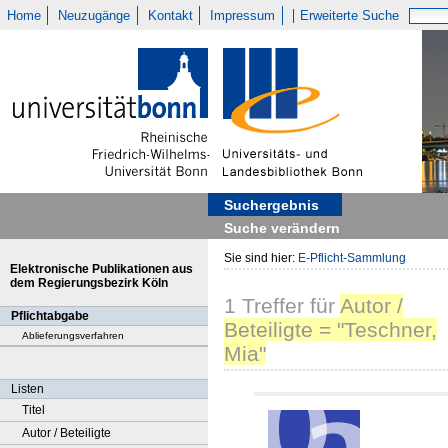
Home
Neuzugänge
Kontakt
Impressum
Erweiterte Suche
Suchergebnis
Suche verändern
Sie sind hier:
E-Pflicht-Sammlung
Elektronische Publikationen aus
dem Regierungsbezirk Köln
1
Treffer
für
Autor /
Pflichtabgabe
Beteiligte = "Teschner,
Ablieferungsverfahren
Mia"
Listen
Titel
Autor / Beteiligte