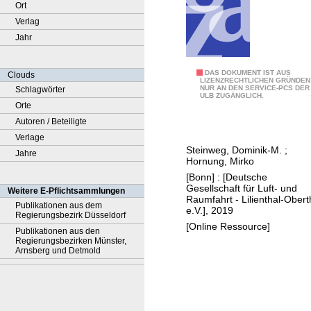
Ort
Verlag
Jahr
M
DAS DOKUMENT IST AUS
Clouds
LIZENZRECHTLICHEN GRÜNDEN
NUR AN DEN SERVICE-PCS DER
Schlagwörter
e
ULB ZUGÄNGLICH.
Orte
t
Autoren / Beteiligte
h
Verlage
o
Steinweg, Dominik-M.
;
Jahre
d
Hornung, Mirko
s
[Bonn] : [Deutsche
e
Gesellschaft für Luft- und
Weitere E-Pflichtsammlungen
Raumfahrt - Lilienthal-Obert
v
Publikationen aus dem
e.V.], 2019
Regierungsbezirk Düsseldorf
a
[Online Ressource]
Publikationen aus den
l
Regierungsbezirken Münster,
u
Arnsberg und Detmold
a
t
i