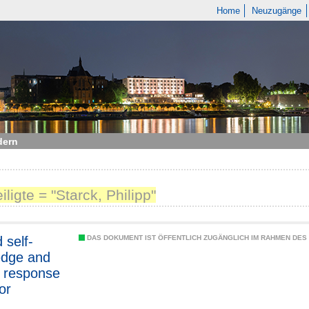
Home
Neuzugänge
dern
iligte = "Starck, Philipp"
 self-
DAS DOKUMENT IST ÖFFENTLICH ZUGÄNGLICH IM RAHMEN DE
edge and
 response
or