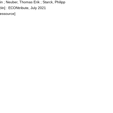
in
;
Neuber, Thomas Erik
;
Starck, Philipp
öln] : ECONtribute, July 2021
Ressource]