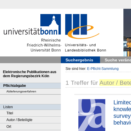
Suchergebnis
Suche verän
Sie sind hier:
E-Pflicht-Sammlung
Elektronische Publikationen aus
dem Regierungsbezirk Köln
1
Treffer
für
Autor / Bete
Pflichtabgabe
Ablieferungsverfahren
Limited
Listen
knowl
Titel
survey
Autor / Beteiligte
behavi
Ort