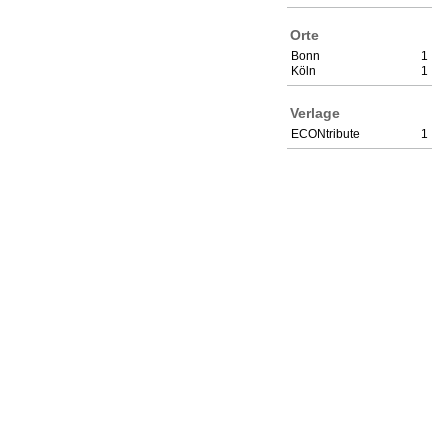
Orte
Bonn
1
Köln
1
Verlage
ECONtribute
1