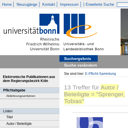
Home
Neuzugänge
Kontakt
Impressum
Erweiterte Suche
Suchergebnis
Suche verändern
Sie sind hier:
E-Pflicht-Sammlung
Elektronische Publikationen aus
dem Regierungsbezirk Köln
13
Treffer
für
Autor /
Pflichtabgabe
Beteiligte = "Sprenger,
Ablieferungsverfahren
Tobias"
Listen
Titel
Autor / Beteiligte