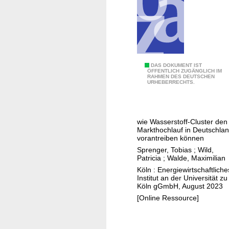
a
h
n
y
d
d
r
o
g
Z
DAS DOKUMENT IST
ÖFFENTLICH ZUGÄNGLICH IM
e
RAHMEN DES DEUTSCHEN
u
URHEBERRECHTS.
n
s
m
a
a
m
wie Wasserstoff-Cluster den
r
m
Markthochlauf in Deutschla
k
e
vorantreiben können
e
n
Sprenger, Tobias
;
Wild,
Patricia
;
Walde, Maximilian
t
s
Köln : Energiewirtschaftliche
r
t
Institut an der Universität zu
a
a
Köln gGmbH, August 2023
m
r
[Online Ressource]
p
k
-