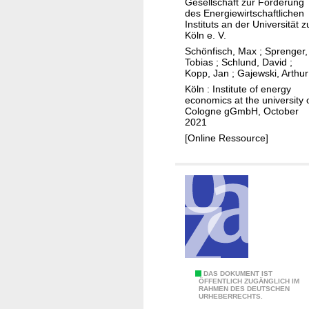
Gesellschaft zur Förderung
n
des Energiewirtschaftlichen
c
Instituts an der Universität z
Köln e. V.
l
Schönfisch, Max
;
Sprenger,
u
Tobias
;
Schlund, David
;
s
Kopp, Jan
;
Gajewski, Arthur
t
Köln : Institute of energy
economics at the university 
e
Cologne gGmbH, October
r
2021
B
[Online Ressource]
e
l
g
i
u
m
,
t
h
I
DAS DOKUMENT IST
ÖFFENTLICH ZUGÄNGLICH IM
RAHMEN DES DEUTSCHEN
e
l
URHEBERRECHTS.
N
l