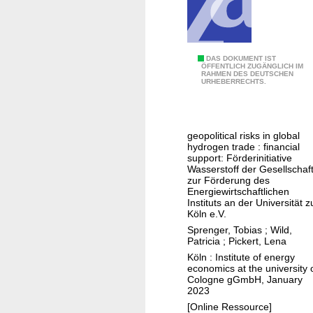
i
o
n
b
H
DAS DOKUMENT IST
r
ÖFFENTLICH ZUGÄNGLICH IM
RAHMEN DES DEUTSCHEN
2
a
URHEBERRECHTS.
-
u
G
c
e
h
geopolitical risks in global
o
t
hydrogen trade : financial
p
support: Förderinitiative
I
Wasserstoff der Gesellschaf
o
n
zur Förderung des
l
v
Energiewirtschaftlichen
Instituts an der Universität z
i
e
Köln e.V.
t
s
Sprenger, Tobias
;
Wild,
i
t
Patricia
;
Pickert, Lena
c
i
Köln : Institute of energy
economics at the university 
s
t
Cologne gGmbH, January
i
2023
o
[Online Ressource]