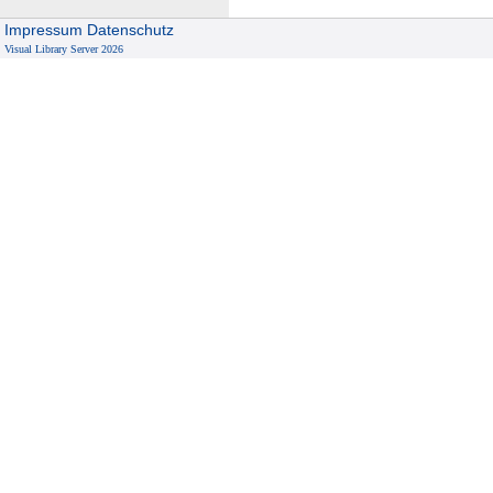
u
p
Impressum
Datenschutz
Visual Library Server 2026