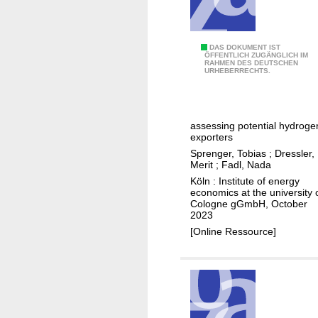
n
n
v
k
e
l
E
DAS DOKUMENT IST
s
ÖFFENTLICH ZUGÄNGLICH IM
i
RAHMEN DES DEUTSCHEN
W
URHEBERRECHTS.
t
m
I
m
a
f
e
n
u
n
e
assessing potential hydroge
t
exporters
t
u
u
Sprenger, Tobias
;
Dressler,
s
t
r
Merit
;
Fadl, Nada
r
e
Köln : Institute of energy
a
economics at the university 
e
Cologne gGmbH, October
l
n
2023
e
e
[Online Ressource]
s
r
D
g
e
y
u
s
t
c