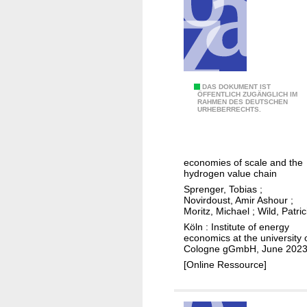
o
h
f
l
f
a
b
u
e
f
d
S
T
DAS DOKUMENT IST
a
ÖFFENTLICH ZUGÄNGLICH IM
t
RAHMEN DES DEUTSCHEN
h
r
URHEBERRECHTS.
a
e
f
k
p
e
e
o
i
economies of scale and the
h
w
n
hydrogen value chain
o
e
H
Sprenger, Tobias
;
l
r
Novirdoust, Amir Ashour
;
e
Moritz, Michael
;
Wild, Patric
d
o
s
Köln : Institute of energy
e
f
s
economics at the university 
r
s
Cologne gGmbH, June 202
e
a
c
[Online Ressource]
n
n
a
u
a
l
n