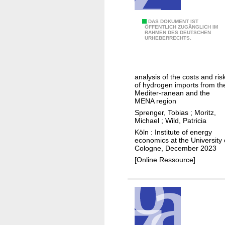
u
r
D
DAS DOKUMENT IST
e
ÖFFENTLICH ZUGÄNGLICH IM
RAHMEN DES DEUTSCHEN
e
n
URHEBERRECHTS.
r
s
i
i
s
n
analysis of the costs and ris
k
d
of hydrogen imports from th
i
Mediter‐ranean and the
w
MENA region
n
i
Sprenger, Tobias
;
Moritz,
g
c
Michael
;
Wild, Patricia
h
h
Köln : Institute of energy
y
economics at the University 
t
Cologne, December 2023
d
i
[Online Ressource]
r
g
o
f
g
ü
e
r
n
e
i
i