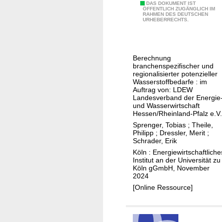
n
n
P
DAS DOKUMENT IST
ÖFFENTLICH ZUGÄNGLICH IM
d
W
RAHMEN DES DEUTSCHEN
o
URHEBERRECHTS.
H
a
t
e
s
e
i
s
n
z
e
Berechnung
z
branchenspezifischer und
u
r
i
regionalisierter potenzieller
n
s
Wasserstoffbedarfe : im
e
Auftrag von: LDEW
g
t
l
Landesverband der Energie
s
o
und Wasserwirtschaft
l
b
f
Hessen/Rheinland-Pfalz e.V.
e
e
f
Sprenger, Tobias
;
Theile,
W
Philipp
;
Dressler, Merit
;
s
m
Schrader, Erik
a
t
a
Köln : Energiewirtschaftliche
s
a
r
Institut an der Universität zu
s
Köln gGmbH, November
n
k
e
2024
d
t
r
[Online Ressource]
s
h
s
o
t
c