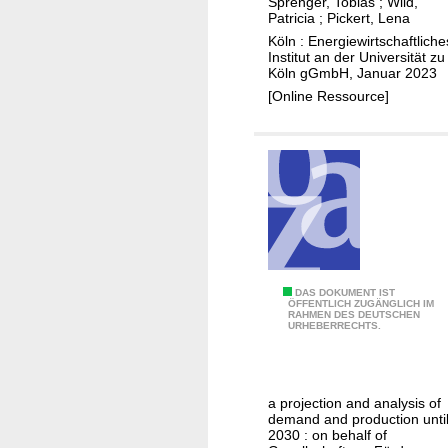
Sprenger, Tobias
;
Wild,
Patricia
;
Pickert, Lena
k
Köln : Energiewirtschaftliche
Institut an der Universität zu
Köln gGmbH, Januar 2023
[Online Ressource]
H
DAS DOKUMENT IST
ÖFFENTLICH ZUGÄNGLICH IM
RAHMEN DES DEUTSCHEN
y
URHEBERRECHTS.
d
r
o
a projection and analysis of
g
demand and production unti
e
2030 : on behalf of