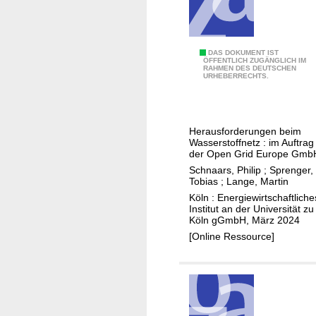
s
o
c
r
h
e
l
G
DAS DOKUMENT IST
ÖFFENTLICH ZUGÄNGLICH IM
a
RAHMEN DES DEUTSCHEN
r
URHEBERRECHTS.
n
ü
d
n
e
Herausforderungen beim
T
Wasserstoffnetz : im Auftrag
r
der Open Grid Europe Gmb
a
Schnaars, Philip
;
Sprenger,
Tobias
;
Lange, Martin
n
Köln : Energiewirtschaftliche
s
Institut an der Universität zu
f
Köln gGmbH, März 2024
o
[Online Ressource]
r
m
a
t