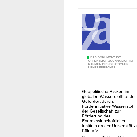
n
e
n
H
DAS DOKUMENT IST
ÖFFENTLICH ZUGÄNGLICH IM
RAHMEN DES DEUTSCHEN
2
URHEBERRECHTS.
-
G
e
Geopolitische Risiken im
o
globalen Wasserstoffhandel 
p
Gefördert durch:
Förderinitiative Wasserstoff
o
der Gesellschaft zur
l
Förderung des
Energiewirtschaftlichen
i
Instituts an der Universität z
t
Köln e.V.
i