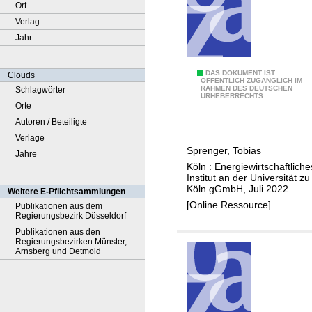
Ort
Verlag
Jahr
C
DAS DOKUMENT IST
Clouds
ÖFFENTLICH ZUGÄNGLICH IM
RAHMEN DES DEUTSCHEN
Schlagwörter
O
URHEBERRECHTS.
Orte
2
Autoren / Beteiligte
-
Verlage
I
Sprenger, Tobias
Jahre
n
Köln : Energiewirtschaftliche
f
Institut an der Universität zu
r
Köln gGmbH, Juli 2022
Weitere E-Pflichtsammlungen
a
[Online Ressource]
Publikationen aus dem
Regierungsbezirk Düsseldorf
s
Publikationen aus den
t
Regierungsbezirken Münster,
r
Arnsberg und Detmold
u
k
t