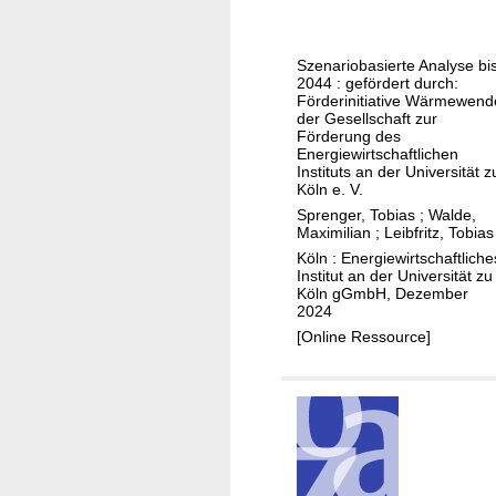
e
u
t
s
Szenariobasierte Analyse bi
h
t
2044 : gefördert durch:
e
r
Förderinitiative Wärmewend
der Gesellschaft zur
r
a
Förderung des
l
t
Energiewirtschaftlichen
Instituts an der Universität z
a
i
Köln e. V.
n
v
Sprenger, Tobias
;
Walde,
d
e
Maximilian
;
Leibfritz, Tobias
s
E
Köln : Energiewirtschaftliche
Institut an der Universität zu
,
n
Köln gGmbH, Dezember
a
t
2024
n
w
[Online Ressource]
d
i
N
c
o
k
r
l
t
u
h
n