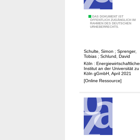
-
g
W
s
e
p
P
DAS DOKUMENT IST
ÖFFENTLICH ZUGÄNGLICH IM
RAHMEN DES DEUTSCHEN
s
f
e
URHEBERRECHTS.
t
a
r
e
d
s
r
e
p
Schulte, Simon
;
Sprenger,
n
d
e
Tobias
;
Schlund, David
G
e
k
Köln : Energiewirtschaftliche
e
s
t
Institut an der Universität zu
Köln gGmbH, April 2021
r
G
i
[Online Ressource]
m
e
v
a
b
e
n
ä
n
y
u
a
d
u
e
f
-
d
u
e