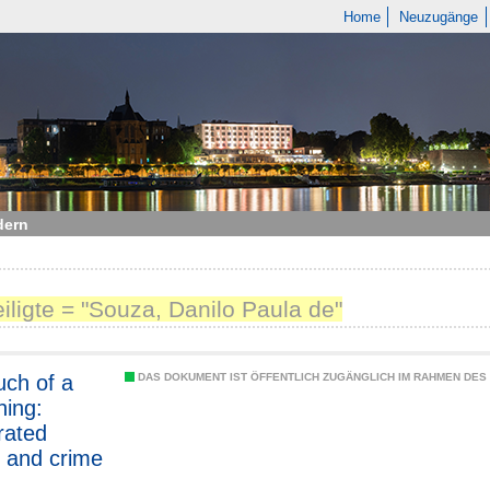
Home
Neuzugänge
dern
eiligte = "Souza, Danilo Paula de"
ch of a
DAS DOKUMENT IST ÖFFENTLICH ZUGÄNGLICH IM RAHMEN DE
hing:
rated
 and crime