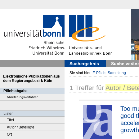
Suchergebnis
Suche verän
Sie sind hier:
E-Pflicht-Sammlung
Elektronische Publikationen aus
dem Regierungsbezirk Köln
1
Treffer
für
Autor / Bet
Pflichtabgabe
Ablieferungsverfahren
Too mu
Listen
good t
Titel
accele
Autor / Beteiligte
growth
Ort