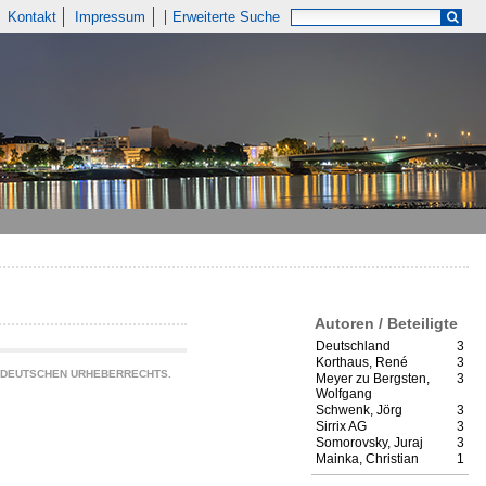
Kontakt
Impressum
Erweiterte Suche
Autoren / Beteiligte
Deutschland
3
Korthaus, René
3
S DEUTSCHEN URHEBERRECHTS.
Meyer zu Bergsten,
3
Wolfgang
Schwenk, Jörg
3
Sirrix AG
3
Somorovsky, Juraj
3
Mainka, Christian
1