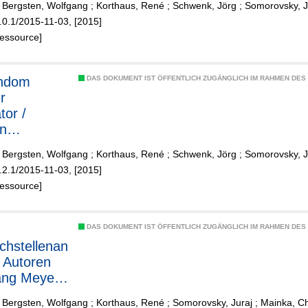
 Bergsten, Wolfgang
;
Korthaus, René
;
Schwenk, Jörg
;
Somorovsky, J
gsten
.0.1/2015-11-03, [2015]
 Sirrix AG,
Ressource]
Korthaus
Sirrix AG,
Schwenk
ndom
DAS DOKUMENT IST ÖFFENTLICH ZUGÄNGLICH IM RAHMEN DE
3curity
r
 Juraj
tor /
ovsky
n
3curity
ang Meyer
 Bergsten, Wolfgang
;
Korthaus, René
;
Schwenk, Jörg
;
Somorovsky, J
gsten
.2.1/2015-11-03, [2015]
 Sirrix AG,
Ressource]
Korthaus
Sirrix AG
DAS DOKUMENT IST ÖFFENTLICH ZUGÄNGLICH IM RAHMEN DE
hstellenan
/ Autoren
ang Meyer
gsten
 Bergsten, Wolfgang
;
Korthaus, René
;
Somorovsky, Juraj
;
Mainka, Ch