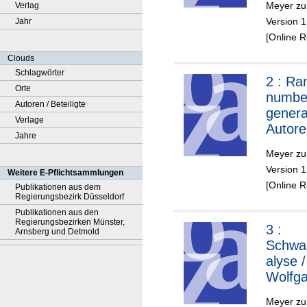
Meyer zu
Verlag
zu Ber
Version 1
Jahr
(MzB),
[Online 
René 
(RK), 
Clouds
Jörg 
Schlagwörter
2 :
Ra
(Jsc), 
Orte
numbe
GmbH,
Autoren / Beteiligte
genera
Somor
Verlage
Autore
(Jso), 
Jahre
Wolfg
GmbH
Meyer zu
zu Ber
Version 1
Weitere E-Pflichtsammlungen
(MzB),
[Online 
Publikationen aus dem
René 
Regierungsbezirk Düsseldorf
(RK), 
Publikationen aus den
Regierungsbezirken Münster,
3 :
Arnsberg und Detmold
Schwac
alyse 
Wolfg
zu Ber
Meyer zu