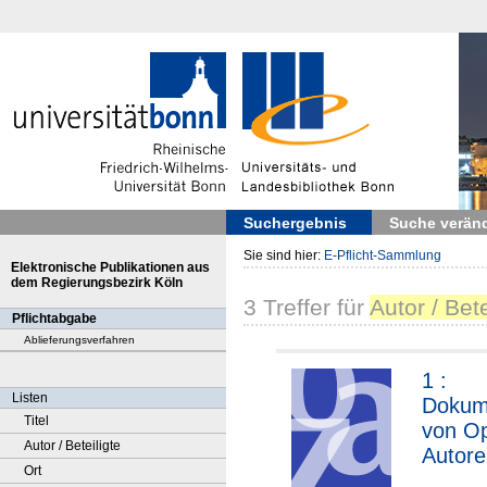
Suchergebnis
Suche verän
Sie sind hier:
E-Pflicht-Sammlung
Elektronische Publikationen aus
dem Regierungsbezirk Köln
3
Treffer
für
Autor / Bet
Pflichtabgabe
Ablieferungsverfahren
1 :
Listen
Dokum
Titel
von O
Autor / Beteiligte
Autore
Ort
Wolfg