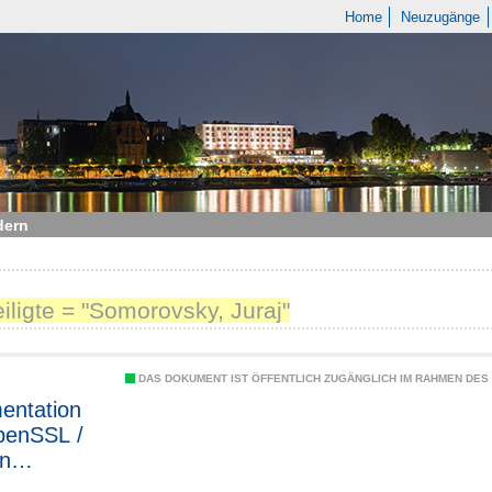
Home
Neuzugänge
dern
eiligte = "Somorovsky, Juraj"
DAS DOKUMENT IST ÖFFENTLICH ZUGÄNGLICH IM RAHMEN DE
entation
penSSL /
n
ang Meyer