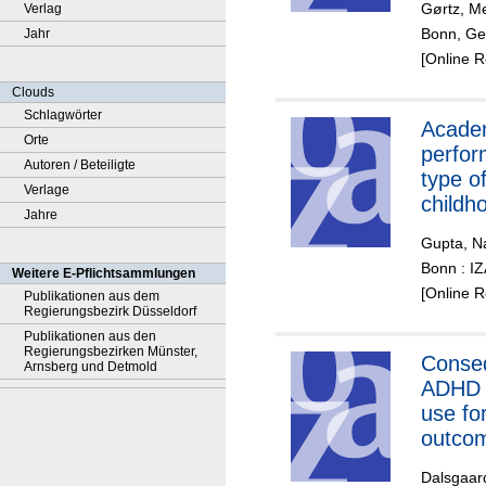
Gørtz, Me
Verlag
Bonn, Ger
Jahr
[Online 
Clouds
Schlagwörter
Acade
Orte
perfo
Autoren / Beteiligte
type of
Verlage
childh
Jahre
Gupta, N
Bonn : I
Weitere E-Pflichtsammlungen
[Online 
Publikationen aus dem
Regierungsbezirk Düsseldorf
Publikationen aus den
Regierungsbezirken Münster,
Conse
Arnsberg und Detmold
ADHD 
use for
outco
Dalsgaar