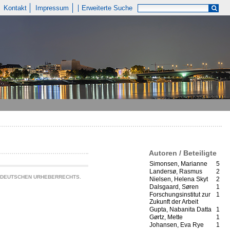
Kontakt
Impressum
Erweiterte Suche
Autoren / Beteiligte
Simonsen, Marianne
5
Landersø, Rasmus
2
S DEUTSCHEN URHEBERRECHTS.
Nielsen, Helena Skyt
2
Dalsgaard, Søren
1
Forschungsinstitut zur
1
Zukunft der Arbeit
Gupta, Nabanita Datta
1
Gørtz, Mette
1
Johansen, Eva Rye
1