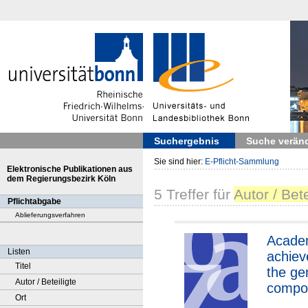
Suchergebnis
Suche verän
Sie sind hier:
E-Pflicht-Sammlung
Elektronische Publikationen aus
dem Regierungsbezirk Köln
5
Treffer
für
Autor / Bet
Pflichtabgabe
Ablieferungsverfahren
Acade
Listen
achie
Titel
the ge
Autor / Beteiligte
compos
Ort
presch