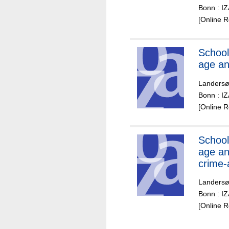
Bonn : I
[Online 
School
age an
Landers
Bonn : I
[Online 
School
age an
crime-
Landers
Bonn : I
[Online 