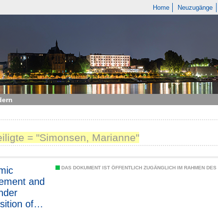
Home
Neuzugänge
dern
eiligte = "Simonsen, Marianne"
mic
DAS DOKUMENT IST ÖFFENTLICH ZUGÄNGLICH IM RAHMEN DE
vement and
nder
ition of
ool staff