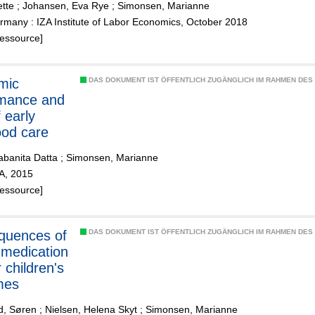
tte
;
Johansen, Eva Rye
;
Simonsen, Marianne
many : IZA Institute of Labor Economics, October 2018
Ressource]
mic
DAS DOKUMENT IST ÖFFENTLICH ZUGÄNGLICH IM RAHMEN DE
rmance and
 early
ood care
abanita Datta
;
Simonsen, Marianne
ZA, 2015
Ressource]
quences of
DAS DOKUMENT IST ÖFFENTLICH ZUGÄNGLICH IM RAHMEN DE
medication
 children's
mes
d, Søren
;
Nielsen, Helena Skyt
;
Simonsen, Marianne