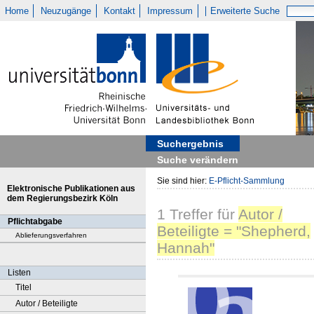
Home
Neuzugänge
Kontakt
Impressum
Erweiterte Suche
Suchergebnis
Suche verändern
Sie sind hier:
E-Pflicht-Sammlung
Elektronische Publikationen aus
dem Regierungsbezirk Köln
1
Treffer
für
Autor /
Pflichtabgabe
Beteiligte = "Shepherd,
Ablieferungsverfahren
Hannah"
Listen
Titel
Autor / Beteiligte