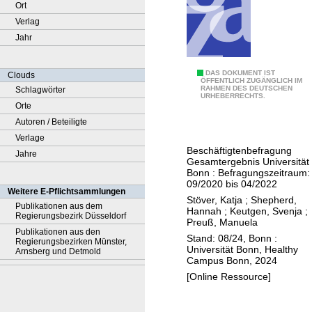
Ort
Verlag
Jahr
E
DAS DOKUMENT IST
Clouds
ÖFFENTLICH ZUGÄNGLICH IM
RAHMEN DES DEUTSCHEN
Schlagwörter
r
URHEBERRECHTS.
Orte
g
Autoren / Beteiligte
e
Verlage
b
Beschäftigtenbefragung
Jahre
n
Gesamtergebnis Universität
i
Bonn : Befragungszeitraum:
09/2020 bis 04/2022
s
Weitere E-Pflichtsammlungen
Stöver, Katja
;
Shepherd,
b
Publikationen aus dem
Hannah
;
Keutgen, Svenja
;
Regierungsbezirk Düsseldorf
e
Preuß, Manuela
Publikationen aus den
r
Stand: 08/24, Bonn :
Regierungsbezirken Münster,
Universität Bonn, Healthy
i
Arnsberg und Detmold
Campus Bonn, 2024
c
[Online Ressource]
h
t