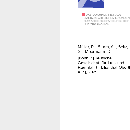
l
u
g
M
DAS DOKUMENT IST AUS
LIZENZRECHTLICHEN GRÜNDEN
b
NUR AN DEN SERVICE-PCS DER
i
ULB ZUGÄNGLICH.
a
s
h
s
n
i
Müller, P.
;
Sturm, A.
;
Seitz,
e
o
S.
;
Moormann, D.
n
n
[Bonn] : [Deutsche
f
s
Gesellschaft für Luft- und
Raumfahrt - Lilienthal-Obert
ü
p
e.V.], 2025
r
l
K
a
i
n
p
u
p
n
f
g
l
u
ü
n
g
d