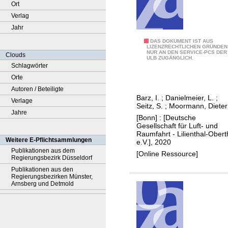
Ort
Verlag
Jahr
K
DAS DOKUMENT IST AUS
LIZENZRECHTLICHEN GRÜNDEN
NUR AN DEN SERVICE-PCS DER
o
Clouds
ULB ZUGÄNGLICH.
l
Schlagwörter
l
Orte
i
Autoren / Beteiligte
Barz, I.
;
Danielmeier, L.
;
s
Verlage
Seitz, S.
;
Moormann, Dieter
i
Jahre
[Bonn] : [Deutsche
o
Gesellschaft für Luft- und
Raumfahrt - Lilienthal-Obert
n
Weitere E-Pflichtsammlungen
e.V.], 2020
s
Publikationen aus dem
[Online Ressource]
Regierungsbezirk Düsseldorf
f
Publikationen aus den
r
Regierungsbezirken Münster,
e
Arnsberg und Detmold
i
e
F