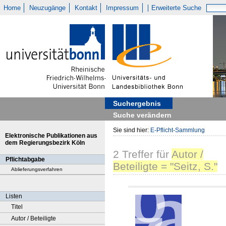
Home
Neuzugänge
Kontakt
Impressum
Erweiterte Suche
Suchergebnis
Suche verändern
Sie sind hier:
E-Pflicht-Sammlung
Elektronische Publikationen aus
dem Regierungsbezirk Köln
2
Treffer
für
Autor /
Pflichtabgabe
Beteiligte = "Seitz, S."
Ablieferungsverfahren
Listen
Titel
Autor / Beteiligte