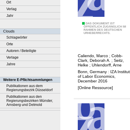
Ort
Verlag
Jahr
L
DAS DOKUMENT IST
ÖFFENTLICH ZUGÄNGLICH IM
RAHMEN DES DEUTSCHEN
o
Clouds
URHEBERRECHTS.
c
Schlagwörter
u
Orte
s
Autoren / Beteiligte
Caliendo, Marco
;
Cobb-
o
Verlage
Clark, Deborah A.
;
Seitz,
f
Jahre
Helke
;
Uhlendorff, Arne
c
Bonn, Germany : IZA Institu
of Labor Economics,
o
Weitere E-Pflichtsammlungen
December 2016
n
Publikationen aus dem
[Online Ressource]
Regierungsbezirk Düsseldorf
t
Publikationen aus den
r
Regierungsbezirken Münster,
o
Arnsberg und Detmold
l
a
n