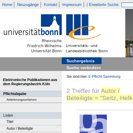
Home
Neuzugänge
Kontakt
Impressum
Erweiterte Suche
Suchergebnis
Suche verändern
Sie sind hier:
E-Pflicht-Sammlung
Elektronische Publikationen aus
dem Regierungsbezirk Köln
2
Treffer
für
Autor /
Pflichtabgabe
Beteiligte = "Seitz, Hel
Ablieferungsverfahren
Listen
Titel
Autor / Beteiligte