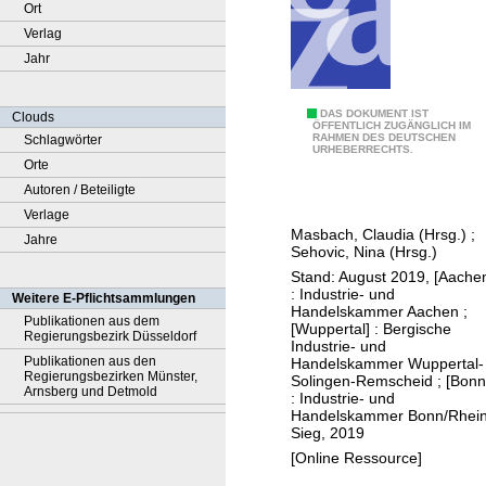
Ort
Verlag
Jahr
A
DAS DOKUMENT IST
Clouds
ÖFFENTLICH ZUGÄNGLICH IM
RAHMEN DES DEUTSCHEN
Schlagwörter
u
URHEBERRECHTS.
Orte
s
Autoren / Beteiligte
l
Verlage
ä
Masbach, Claudia (Hrsg.)
;
Jahre
n
Sehovic, Nina (Hrsg.)
d
Stand: August 2019, [Aache
i
: Industrie- und
Weitere E-Pflichtsammlungen
Handelskammer Aachen ;
s
Publikationen aus dem
[Wuppertal] : Bergische
Regierungsbezirk Düsseldorf
c
Industrie- und
Publikationen aus den
Handelskammer Wuppertal-
h
Regierungsbezirken Münster,
Solingen-Remscheid ; [Bonn
e
Arnsberg und Detmold
: Industrie- und
Handelskammer Bonn/Rhein
U
Sieg, 2019
n
[Online Ressource]
t