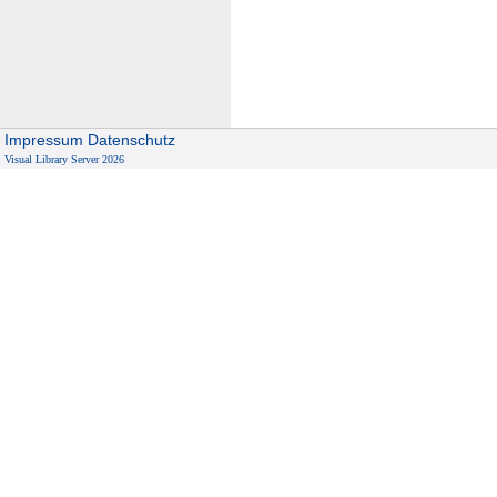
0
1
9
Impressum
Datenschutz
Visual Library Server 2026