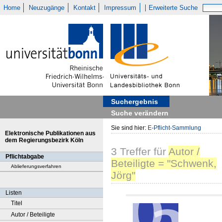
Home
Neuzugänge
Kontakt
Impressum
Erweiterte Suche
Suchergebnis
Suche verändern
Sie sind hier:
E-Pflicht-Sammlung
Elektronische Publikationen aus
dem Regierungsbezirk Köln
3
Treffer
für
Autor /
Pflichtabgabe
Beteiligte = "Schwenk,
Ablieferungsverfahren
Jörg"
Listen
Titel
Autor / Beteiligte