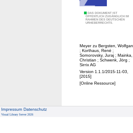
l
e
f
r
3
DAS DOKUMENT IST
ÖFFENTLICH ZUGÄNGLICH IM
g
a
RAHMEN DES DEUTSCHEN
:
URHEBERRECHTS.
a
t
S
n
o
c
g
r
h
M
Meyer zu Bergsten, Wolfga
/
w
;
Korthaus, René
;
e
A
a
Somorovsky, Juraj
;
Mainka,
y
Christian
;
Schwenk, Jörg
;
u
c
Sirrix AG
e
t
h
Version 1.1.1/2015-11-03,
r
o
s
[2015]
z
r
t
[Online Ressource]
u
e
e
B
n
l
e
W
l
r
o
e
Impressum
Datenschutz
g
l
Visual Library Server 2026
n
s
f
a
t
g
n