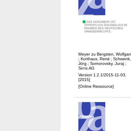
v
o
n
O
2
DAS DOKUMENT IST
ÖFFENTLICH ZUGÄNGLICH IM
p
RAHMEN DES DEUTSCHEN
:
URHEBERRECHTS.
e
R
n
a
S
n
Meyer zu Bergsten, Wolfga
S
d
;
Korthaus, René
;
Schwenk,
L
o
Jörg
;
Somorovsky, Juraj
;
Sirrix AG
/
m
Version 1.2.1/2015-11-03,
A
n
[2015]
u
u
[Online Ressource]
t
m
o
b
r
e
e
r
n
g
W
e
o
n