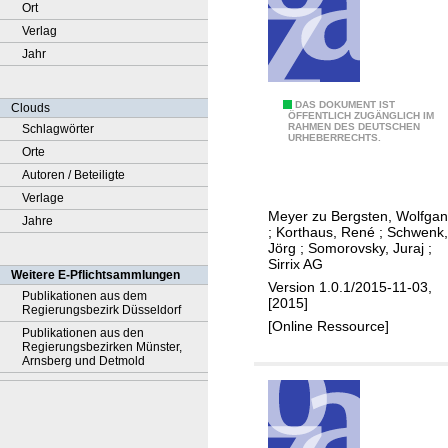
Ort
Verlag
Jahr
1
DAS DOKUMENT IST
Clouds
ÖFFENTLICH ZUGÄNGLICH IM
RAHMEN DES DEUTSCHEN
Schlagwörter
:
URHEBERRECHTS.
Orte
D
Autoren / Beteiligte
o
Verlage
k
Meyer zu Bergsten, Wolfga
Jahre
u
;
Korthaus, René
;
Schwenk,
m
Jörg
;
Somorovsky, Juraj
;
Sirrix AG
e
Weitere E-Pflichtsammlungen
Version 1.0.1/2015-11-03,
n
Publikationen aus dem
[2015]
Regierungsbezirk Düsseldorf
t
[Online Ressource]
Publikationen aus den
a
Regierungsbezirken Münster,
t
Arnsberg und Detmold
i
o
n