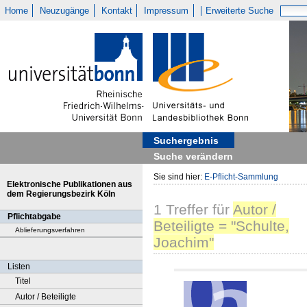
Home
Neuzugänge
Kontakt
Impressum
Erweiterte Suche
Suchergebnis
Suche verändern
Sie sind hier:
E-Pflicht-Sammlung
Elektronische Publikationen aus
dem Regierungsbezirk Köln
1
Treffer
für
Autor /
Pflichtabgabe
Beteiligte = "Schulte,
Ablieferungsverfahren
Joachim"
Listen
Titel
Autor / Beteiligte