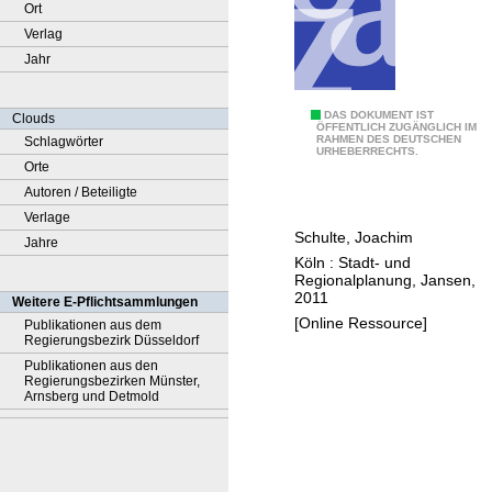
Ort
Verlag
Jahr
E
DAS DOKUMENT IST
Clouds
ÖFFENTLICH ZUGÄNGLICH IM
RAHMEN DES DEUTSCHEN
Schlagwörter
i
URHEBERRECHTS.
Orte
n
Autoren / Beteiligte
z
Verlage
e
Schulte, Joachim
Jahre
l
Köln : Stadt- und
h
Regionalplanung, Jansen,
a
2011
Weitere E-Pflichtsammlungen
n
[Online Ressource]
Publikationen aus dem
Regierungsbezirk Düsseldorf
d
Publikationen aus den
e
Regierungsbezirken Münster,
l
Arnsberg und Detmold
s
-
u