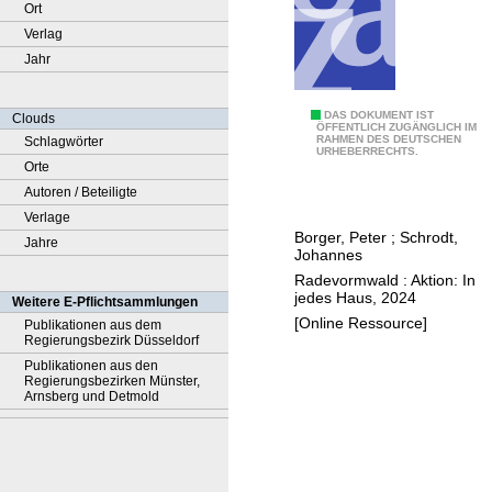
Ort
Verlag
Jahr
S
DAS DOKUMENT IST
Clouds
ÖFFENTLICH ZUGÄNGLICH IM
RAHMEN DES DEUTSCHEN
Schlagwörter
i
URHEBERRECHTS.
Orte
n
Autoren / Beteiligte
d
Verlage
w
Borger, Peter
;
Schrodt,
Jahre
i
Johannes
r
Radevormwald : Aktion: In
A
jedes Haus, 2024
Weitere E-Pflichtsammlungen
f
[Online Ressource]
Publikationen aus dem
Regierungsbezirk Düsseldorf
f
Publikationen aus den
e
Regierungsbezirken Münster,
n
Arnsberg und Detmold
o
d
e