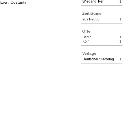
Wiegand, Per
1
 Eva
;
Costantini,
Zeiträume
2021-2030
1
Orte
Berlin
1
Köln
1
Verlage
Deutscher Städtetag
1