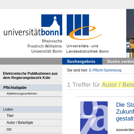
Suchergebnis
Suche verän
Sie sind hier:
E-Pflicht-Sammlung
Elektronische Publikationen aus
dem Regierungsbezirk Köln
1
Treffer
für
Autor / Bete
Pflichtabgabe
Ablieferungsverfahren
Die Stadt der
Listen
Zukunf
Titel
gestal
Autor / Beteiligte
souveräne
Ort