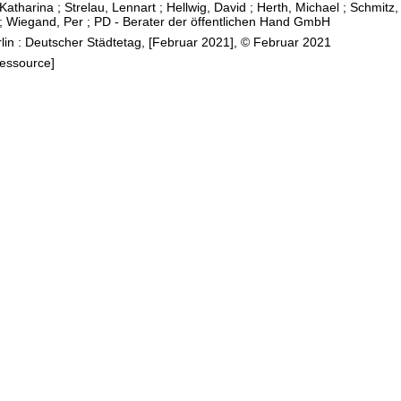
 Katharina
;
Strelau, Lennart
;
Hellwig, David
;
Herth, Michael
;
Schmitz,
;
Wiegand, Per
;
PD - Berater der öffentlichen Hand GmbH
rlin : Deutscher Städtetag, [Februar 2021], © Februar 2021
Ressource]