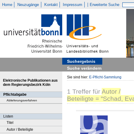
Home
Neuzugänge
Kontakt
Impressum
Erweiterte Suche
Suchergebnis
Suche verändern
Sie sind hier:
E-Pflicht-Sammlung
Elektronische Publikationen aus
dem Regierungsbezirk Köln
1
Treffer
für
Autor /
Pflichtabgabe
Beteiligte = "Schad, Ev
Ablieferungsverfahren
Listen
Titel
Autor / Beteiligte