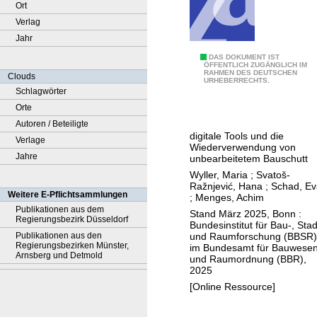
Ort
Verlag
Jahr
R
DAS DOKUMENT IST
ÖFFENTLICH ZUGÄNGLICH IM
RAHMEN DES DEUTSCHEN
o
Clouds
URHEBERRECHTS.
b
Schlagwörter
o
Orte
t
Autoren / Beteiligte
digitale Tools und die
s
Verlage
Wiederverwendung von
R
Jahre
unbearbeitetem Bauschutt
e
Wyller, Maria
;
Svatoš-
Ražnjević, Hana
;
Schad, Ev
u
Weitere E-Pflichtsammlungen
;
Menges, Achim
s
Publikationen aus dem
Stand März 2025, Bonn :
Regierungsbezirk Düsseldorf
e
Bundesinstitut für Bau-, Stad
und Raumforschung (BBSR)
Publikationen aus den
Regierungsbezirken Münster,
im Bundesamt für Bauwese
Arnsberg und Detmold
und Raumordnung (BBR),
2025
[Online Ressource]