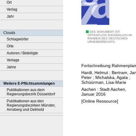
Ort
Verlag
Jahr
S
DAS DOKUMENT IST
Clouds
ÖFFENTLICH ZUGÄNGLICH IM
RAHMEN DES DEUTSCHEN
Schlagwörter
p
URHEBERRECHTS.
Orte
o
Autoren / Beteiligte
r
Verlage
t
Fortschreibung Rahmenpla
Jahre
p
Hardt, Helmut
;
Bertram, Ja
a
Peter
;
Michalska, Agata
;
r
Schüürman, Lisa-Marie
Weitere E-Pflichtsammlungen
k
Aachen : Stadt Aachen,
Publikationen aus dem
Januar 2016
Regierungsbezirk Düsseldorf
S
[Online Ressource]
Publikationen aus den
o
Regierungsbezirken Münster,
e
Arnsberg und Detmold
r
s