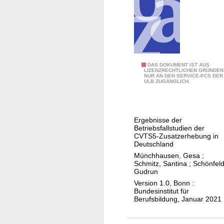
t
e
r
b
i
l
B
DAS DOKUMENT IST AUS
d
LIZENZRECHTLICHEN GRÜNDEN
NUR AN DEN SERVICE-PCS DER
e
ULB ZUGÄNGLICH.
u
t
n
r
g
i
i
Ergebnisse der
e
Betriebsfallstudien der
n
b
CVTS5-Zusatzerhebung in
D
Deutschland
l
e
Münchhausen, Gesa
;
i
u
Schmitz, Santina
;
Schönfeld
c
Gudrun
t
h
Version 1.0, Bonn :
s
Bundesinstitut für
e
c
Berufsbildung, Januar 2021
W
h
e
l