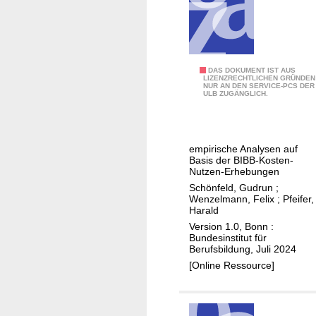
k
r
e
T
g
n
a
l
u
r
e
n
i
i
S
DAS DOKUMENT IST AUS
d
LIZENZRECHTLICHEN GRÜNDEN
f
c
NUR AN DEN SERVICE-PCS DER
t
K
ULB ZUGÄNGLICH.
l
h
r
o
i
u
m
c
k
p
h
empirische Analysen auf
t
e
Basis der BIBB-Kosten-
e
u
Nutzen-Erhebungen
t
A
r
Schönfeld, Gudrun
;
e
u
Wenzelmann, Felix
;
Pfeifer,
u
n
Harald
s
n
z
Version 1.0, Bonn :
b
d
Bundesinstitut für
a
i
Berufsbildung, Juli 2024
A
n
l
[Online Ressource]
u
f
d
f
o
u
w
r
n