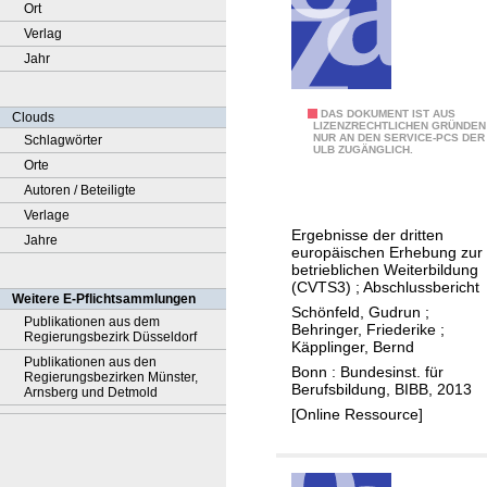
Ort
Verlag
Jahr
B
DAS DOKUMENT IST AUS
Clouds
LIZENZRECHTLICHEN GRÜNDEN
NUR AN DEN SERVICE-PCS DER
Schlagwörter
e
ULB ZUGÄNGLICH.
Orte
t
Autoren / Beteiligte
r
Verlage
i
Ergebnisse der dritten
Jahre
e
europäischen Erhebung zur
b
betrieblichen Weiterbildung
(CVTS3) ; Abschlussbericht
l
Weitere E-Pflichtsammlungen
Schönfeld, Gudrun
;
i
Publikationen aus dem
Behringer, Friederike
;
Regierungsbezirk Düsseldorf
c
Käpplinger, Bernd
Publikationen aus den
h
Bonn : Bundesinst. für
Regierungsbezirken Münster,
Berufsbildung, BIBB, 2013
e
Arnsberg und Detmold
[Online Ressource]
W
e
i