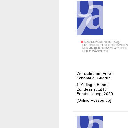
i
a
t
n
e
d
r
i
b
m
i
e
l
B
DAS DOKUMENT IST AUS
u
LIZENZRECHTLICHEN GRÜNDEN
d
NUR AN DEN SERVICE-PCS DER
I
r
ULB ZUGÄNGLICH.
u
B
o
n
B
p
g
-
ä
Wenzelmann, Felix
;
,
D
i
Schönfeld, Gudrun
L
a
s
1. Auflage, Bonn :
e
t
Bundesinstitut für
c
r
Berufsbildung, 2020
e
h
n
[Online Ressource]
n
e
f
b
n
o
a
V
r
n
e
m