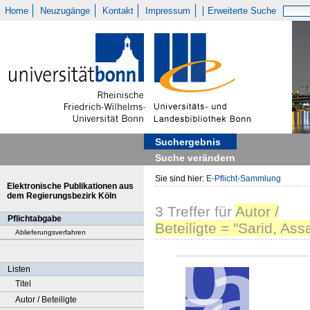
Home
Neuzugänge
Kontakt
Impressum
Erweiterte Suche
Suchergebnis
Suche verändern
Sie sind hier:
E-Pflicht-Sammlung
Elektronische Publikationen aus
dem Regierungsbezirk Köln
3
Treffer
für
Autor /
Pflichtabgabe
Beteiligte = "Sarid, Ass
Ablieferungsverfahren
Listen
Titel
Autor / Beteiligte