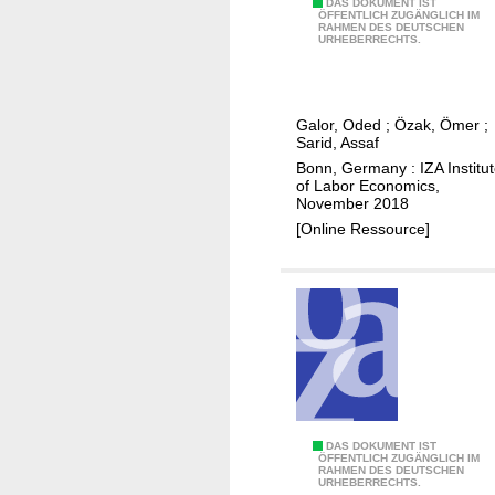
i
G
DAS DOKUMENT IST
ÖFFENTLICH ZUGÄNGLICH IM
n
RAHMEN DES DEUTSCHEN
e
URHEBERRECHTS.
s
o
a
g
n
r
Galor, Oded
;
Özak, Ömer
;
d
a
Sarid, Assaf
e
p
Bonn, Germany : IZA Institu
c
h
of Labor Economics,
November 2018
o
i
[Online Ressource]
n
c
o
a
m
l
i
r
c
o
c
o
o
t
n
s
s
o
L
DAS DOKUMENT IST
ÖFFENTLICH ZUGÄNGLICH IM
e
f
RAHMEN DES DEUTSCHEN
i
URHEBERRECHTS.
q
t