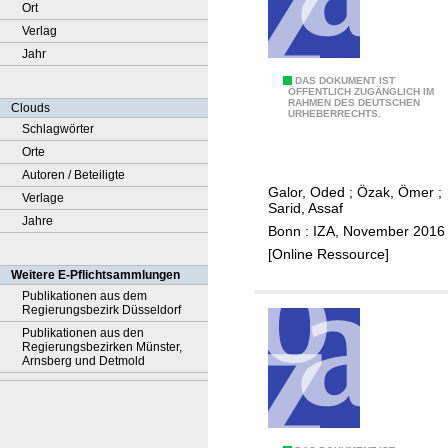
Ort
Verlag
Jahr
G
DAS DOKUMENT IST
ÖFFENTLICH ZUGÄNGLICH IM
RAHMEN DES DEUTSCHEN
e
Clouds
URHEBERRECHTS.
o
Schlagwörter
g
Orte
r
Autoren / Beteiligte
Galor, Oded
;
Özak, Ömer
;
a
Verlage
Sarid, Assaf
p
Jahre
Bonn : IZA, November 2016
h
[Online Ressource]
i
Weitere E-Pflichtsammlungen
c
Publikationen aus dem
Regierungsbezirk Düsseldorf
a
Publikationen aus den
l
Regierungsbezirken Münster,
o
Arnsberg und Detmold
r
i
g