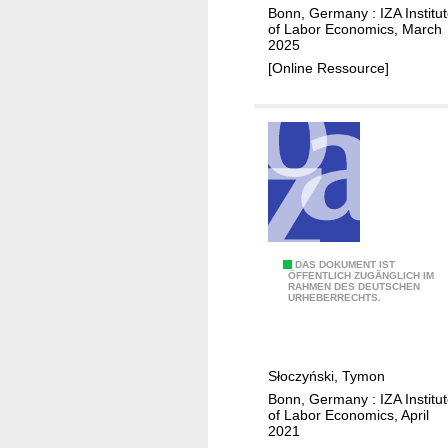
f
m
Bonn, Germany : IZA Institu
r
y
of Labor Economics, March
e
e
2025
i
n
f
[Online Ressource]
n
t
f
g
e
e
t
f
c
h
f
t
e
e
s
i
c
n
t
t
h
e
e
W
DAS DOKUMENT IST
ÖFFENTLICH ZUGÄNGLICH IM
r
t
RAHMEN DES DEUTSCHEN
h
URHEBERRECHTS.
n
e
e
a
r
n
l
o
s
v
Słoczyński, Tymon
g
h
a
Bonn, Germany : IZA Institu
e
o
of Labor Economics, April
l
n
u
2021
i