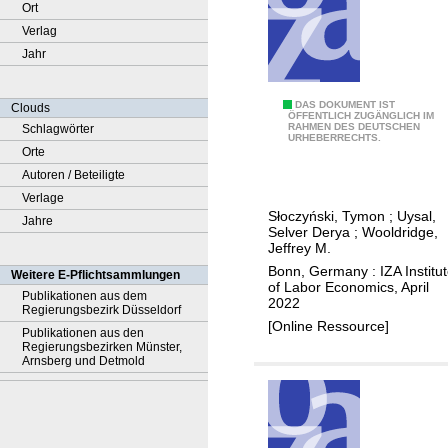
Ort
Verlag
Jahr
A
DAS DOKUMENT IST
Clouds
ÖFFENTLICH ZUGÄNGLICH IM
RAHMEN DES DEUTSCHEN
Schlagwörter
b
URHEBERRECHTS.
Orte
a
Autoren / Beteiligte
d
Verlage
i
Słoczyński, Tymon
;
Uysal,
Jahre
e
Selver Derya
;
Wooldridge,
'
Jeffrey M.
s
Bonn, Germany : IZA Institu
Weitere E-Pflichtsammlungen
of Labor Economics, April
k
Publikationen aus dem
2022
Regierungsbezirk Düsseldorf
a
[Online Ressource]
Publikationen aus den
p
Regierungsbezirken Münster,
p
Arnsberg und Detmold
a
a
n