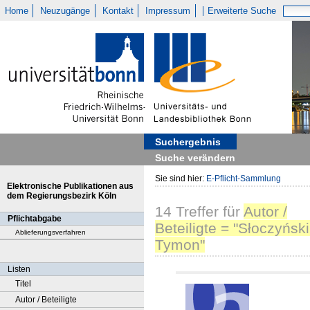
Home
Neuzugänge
Kontakt
Impressum
Erweiterte Suche
Suchergebnis
Suche verändern
Sie sind hier:
E-Pflicht-Sammlung
Elektronische Publikationen aus
dem Regierungsbezirk Köln
14
Treffer
für
Autor /
Pflichtabgabe
Beteiligte = "Słoczyński
Ablieferungsverfahren
Tymon"
Listen
Titel
Autor / Beteiligte