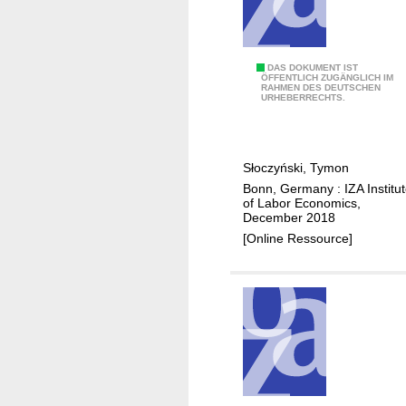
d
w
e
i
A
DAS DOKUMENT IST
ÖFFENTLICH ZUGÄNGLICH IM
g
RAHMEN DES DEUTSCHEN
v
URHEBERRECHTS.
h
e
t
r
i
a
Słoczyński, Tymon
n
g
Bonn, Germany : IZA Institu
g
e
of Labor Economics,
e
g
December 2018
s
a
[Online Ressource]
t
p
i
s
m
a
a
n
t
d
o
O
r
a
s
x