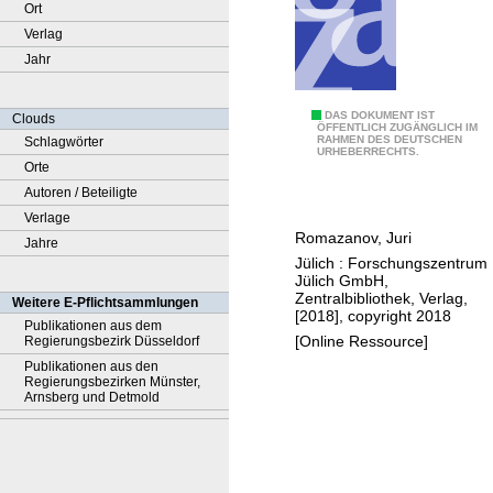
Ort
Verlag
Jahr
3
DAS DOKUMENT IST
Clouds
ÖFFENTLICH ZUGÄNGLICH IM
RAHMEN DES DEUTSCHEN
Schlagwörter
D
URHEBERRECHTS.
Orte
s
Autoren / Beteiligte
i
Verlage
m
Romazanov, Juri
Jahre
u
Jülich : Forschungszentrum
l
Jülich GmbH,
a
Zentralbibliothek, Verlag,
Weitere E-Pflichtsammlungen
[2018], copyright 2018
t
Publikationen aus dem
[Online Ressource]
Regierungsbezirk Düsseldorf
i
Publikationen aus den
o
Regierungsbezirken Münster,
n
Arnsberg und Detmold
o
f
i