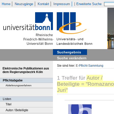
Home
Neuzugänge
Kontakt
Impressum
Erweiterte Suche
Suchergebnis
Suche verändern
Sie sind hier:
E-Pflicht-Sammlung
Elektronische Publikationen aus
dem Regierungsbezirk Köln
1
Treffer
für
Autor /
Pflichtabgabe
Beteiligte = "Romazano
Ablieferungsverfahren
Juri"
Listen
Titel
Autor / Beteiligte