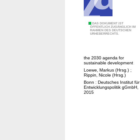
t
r
e
n
T
DAS DOKUMENT IST
ÖFFENTLICH ZUGÄNGLICH IM
d
RAHMEN DES DEUTSCHEN
r
URHEBERRECHTS.
s
a
i
n
n
s
the 2030 agenda for
m
l
sustainable development
u
a
Loewe, Markus (Hrsg.)
;
l
t
Rippin, Nicole (Hrsg.)
t
i
Bonn : Deutsches Institut für
Entwicklungspolitik gGmbH,
i
n
2015
d
g
i
a
m
n
e
a
n
m
s
b
i
i