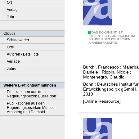
Ort
Verlag
Jahr
C
DAS DOKUMENT IST
Clouds
ÖFFENTLICH ZUGÄNGLICH IM
RAHMEN DES DEUTSCHEN
Schlagwörter
o
URHEBERRECHTS.
Orte
m
Autoren / Beteiligte
p
Verlage
a
Burchi, Francesco
;
Malerba
Jahre
r
Daniele
;
Rippin, Nicole
;
i
Montenegro, Claudio
n
Bonn : Deutsches Institut für
Weitere E-Pflichtsammlungen
Entwicklungspolitik gGmbH,
g
Publikationen aus dem
2019
Regierungsbezirk Düsseldorf
g
[Online Ressource]
Publikationen aus den
l
Regierungsbezirken Münster,
o
Arnsberg und Detmold
b
a
l