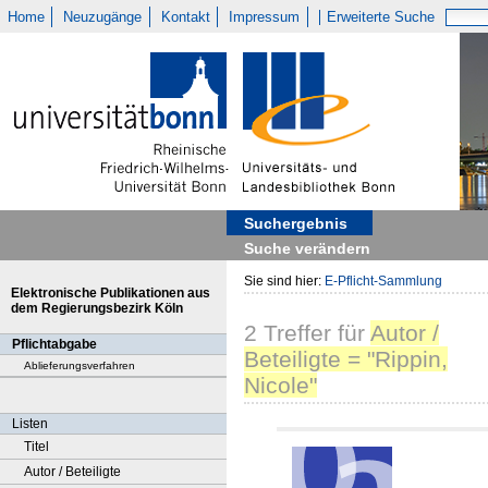
Home
Neuzugänge
Kontakt
Impressum
Erweiterte Suche
Suchergebnis
Suche verändern
Sie sind hier:
E-Pflicht-Sammlung
Elektronische Publikationen aus
dem Regierungsbezirk Köln
2
Treffer
für
Autor /
Pflichtabgabe
Beteiligte = "Rippin,
Ablieferungsverfahren
Nicole"
Listen
Titel
Autor / Beteiligte