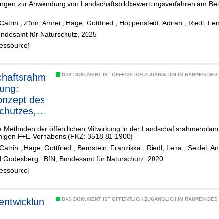
ngen zur Anwendung von Landschaftsbildbewertungsverfahren am Beis
Catrin
;
Zürn, Amrei
;
Hage, Gottfried
;
Hoppenstedt, Adrian
;
Riedl, Le
undesamt für Naturschutz, 2025
Ressource]
chaftsrahm
DAS DOKUMENT IST ÖFFENTLICH ZUGÄNGLICH IM RAHMEN DE
ung:
onzept des
chutzes,
zung und
e Methoden der öffentlichen Mitwirkung in der Landschaftsrahmenplan
pation
migen F+E-Vorhabens (FKZ: 3518 81 1900)
Catrin
;
Hage, Gottfried
;
Bernstein, Franziska
;
Riedl, Lena
;
Seidel, A
 Godesberg : BfN, Bundesamt für Naturschutz, 2020
Ressource]
entwicklun
DAS DOKUMENT IST ÖFFENTLICH ZUGÄNGLICH IM RAHMEN DE