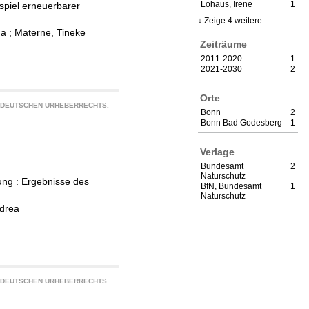
Lohaus, Irene
1
piel erneuerbarer
Zeige 4 weitere
na
;
Materne, Tineke
Zeiträume
2011-2020
1
2021-2030
2
Orte
S DEUTSCHEN URHEBERRECHTS.
Bonn
2
Bonn Bad Godesberg
1
Verlage
Bundesamt
2
Naturschutz
ung : Ergebnisse des
BfN, Bundesamt
1
Naturschutz
ndrea
S DEUTSCHEN URHEBERRECHTS.