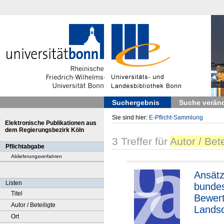
Suchergebnis
Suche verän
Sie sind hier:
E-Pflicht-Sammlung
Elektronische Publikationen aus
dem Regierungsbezirk Köln
3
Treffer
für
Autor / Bete
Pflichtabgabe
Ablieferungsverfahren
Ansätz
Listen
bunde
Titel
Bewert
Autor / Beteiligte
Landsc
Ort