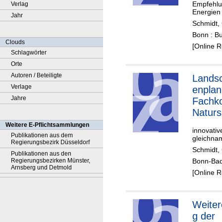
Empfehlu
Verlag
Energien
Jahr
Schmidt, 
Bonn : B
Clouds
[Online 
Schlagwörter
Orte
Autoren / Beteiligte
Lands
Verlage
enplan
Jahre
Fachk
Naturs
Umset
Weitere E-Pflichtsammlungen
innovativ
Partizi
Publikationen aus dem
gleichna
Regierungsbezirk Düsseldorf
Schmidt, 
Publikationen aus den
Regierungsbezirken Münster,
Bonn-Bad
Arnsberg und Detmold
[Online 
Weiter
g der