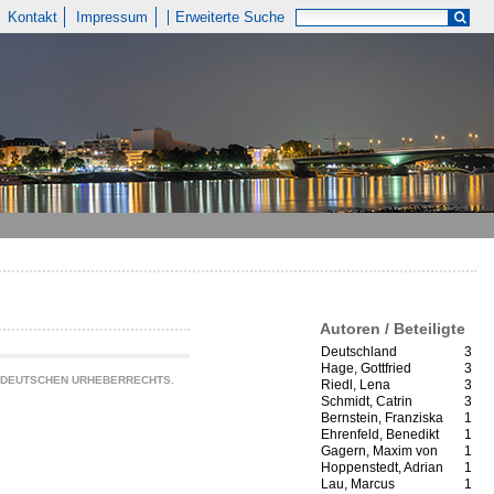
Kontakt
Impressum
Erweiterte Suche
Autoren / Beteiligte
Deutschland
3
Hage, Gottfried
3
S DEUTSCHEN URHEBERRECHTS.
Riedl, Lena
3
Schmidt, Catrin
3
Bernstein, Franziska
1
Ehrenfeld, Benedikt
1
Gagern, Maxim von
1
Hoppenstedt, Adrian
1
Lau, Marcus
1