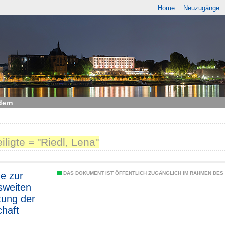
Home
Neuzugänge
dern
iligte = "Riedl, Lena"
e zur
DAS DOKUMENT IST ÖFFENTLICH ZUGÄNGLICH IM RAHMEN DE
sweiten
ung der
haft