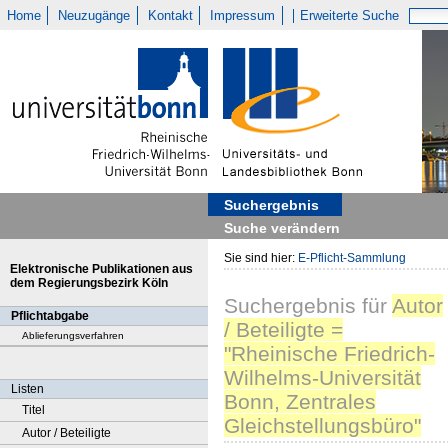
Home
Neuzugänge
Kontakt
Impressum
Erweiterte Suche
Suchergebnis
Suche verändern
Sie sind hier:
E-Pflicht-Sammlung
Elektronische Publikationen aus
dem Regierungsbezirk Köln
Suchergebnis
für
Autor
Pflichtabgabe
/ Beteiligte =
Ablieferungsverfahren
"Rheinische Friedrich-
Wilhelms-Universität
Listen
Bonn, Zentrales
Titel
Gleichstellungsbüro"
Autor / Beteiligte