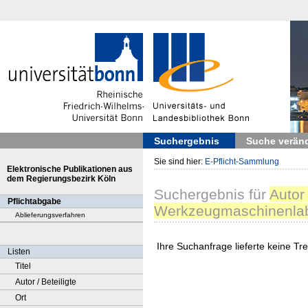
Suchergebnis
Suche verän
Sie sind hier:
E-Pflicht-Sammlung
Elektronische Publikationen aus
dem Regierungsbezirk Köln
Suchergebnis
für
Autor
Pflichtabgabe
Werkzeugmaschinenla
Ablieferungsverfahren
Ihre Suchanfrage lieferte keine Tref
Listen
Titel
Autor / Beteiligte
Ort