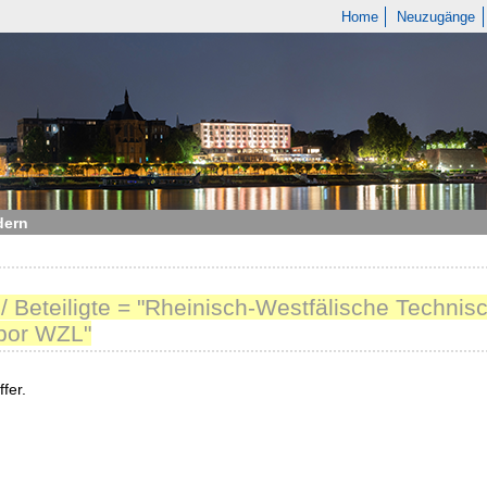
Home
Neuzugänge
dern
 / Beteiligte = "Rheinisch-Westfälische Techn
bor WZL"
fer.