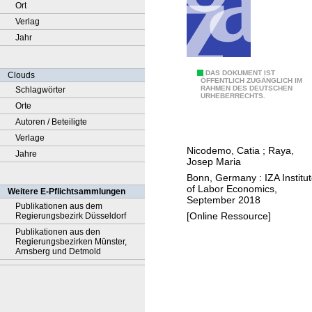
Ort
Verlag
Jahr
D
DAS DOKUMENT IST
Clouds
ÖFFENTLICH ZUGÄNGLICH IM
RAHMEN DES DEUTSCHEN
Schlagwörter
o
URHEBERRECHTS.
Orte
e
Autoren / Beteiligte
s
Verlage
J
Nicodemo, Catia
;
Raya,
Jahre
u
Josep Maria
a
Bonn, Germany : IZA Institu
n
of Labor Economics,
Weitere E-Pflichtsammlungen
September 2018
C
Publikationen aus dem
[Online Ressource]
Regierungsbezirk Düsseldorf
a
Publikationen aus den
r
Regierungsbezirken Münster,
l
Arnsberg und Detmold
o
s
o