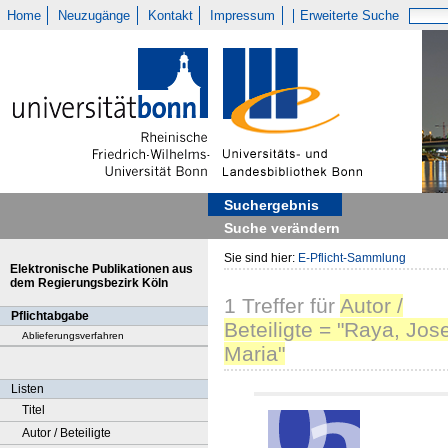
Home
Neuzugänge
Kontakt
Impressum
Erweiterte Suche
Suchergebnis
Suche verändern
Sie sind hier:
E-Pflicht-Sammlung
Elektronische Publikationen aus
dem Regierungsbezirk Köln
1
Treffer
für
Autor /
Pflichtabgabe
Beteiligte = "Raya, Jos
Ablieferungsverfahren
Maria"
Listen
Titel
Autor / Beteiligte