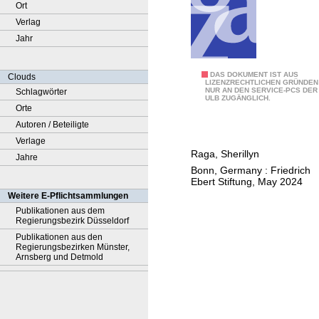
Ort
Verlag
Jahr
A
DAS DOKUMENT IST AUS
Clouds
LIZENZRECHTLICHEN GRÜNDEN
NUR AN DEN SERVICE-PCS DER
Schlagwörter
n
ULB ZUGÄNGLICH.
Orte
a
Autoren / Beteiligte
p
Verlage
p
Raga, Sherillyn
Jahre
r
Bonn, Germany : Friedrich
a
Ebert Stiftung, May 2024
i
Weitere E-Pflichtsammlungen
s
Publikationen aus dem
Regierungsbezirk Düsseldorf
a
Publikationen aus den
l
Regierungsbezirken Münster,
o
Arnsberg und Detmold
f
d
e