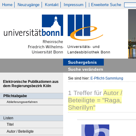
Home
Neuzugänge
Kontakt
Impressum
Erweiterte Suche
Suchergebnis
Suche verändern
Sie sind hier:
E-Pflicht-Sammlung
Elektronische Publikationen aus
dem Regierungsbezirk Köln
1
Treffer
für
Autor /
Pflichtabgabe
Beteiligte = "Raga,
Ablieferungsverfahren
Sherillyn"
Listen
Titel
Autor / Beteiligte