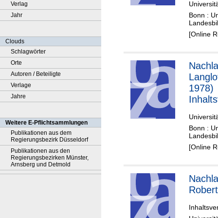
Universit
Verlag
Bonn : Un
Jahr
Landesbi
[Online 
Clouds
Schlagwörter
Orte
Nachla
Autoren / Beteiligte
Langlo
Verlage
1978)
Jahre
Inhalt
Universit
Weitere E-Pflichtsammlungen
Bonn : Un
Publikationen aus dem
Landesbi
Regierungsbezirk Düsseldorf
[Online 
Publikationen aus den
Regierungsbezirken Münster,
Arnsberg und Detmold
Nachla
Robert
Inhaltsve