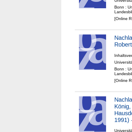
Universit
Bonn : Un
Landesbi
[Online 
Nachla
Robert
Inhaltsve
Universit
Bonn : Un
Landesbi
[Online 
Nachla
König,
Hausdo
1991) 
Inhalt
Universit