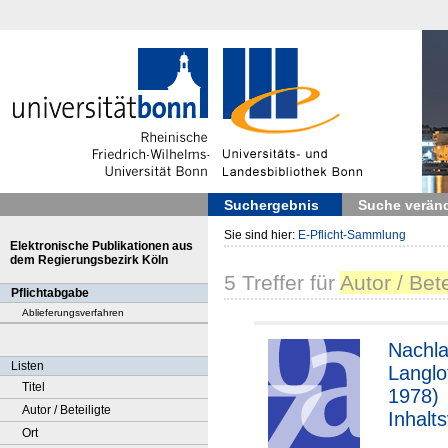
Suchergebnis
Suche verän
Sie sind hier:
E-Pflicht-Sammlung
Elektronische Publikationen aus
dem Regierungsbezirk Köln
5
Treffer
für
Autor / Bet
Pflichtabgabe
Ablieferungsverfahren
Nachla
Listen
Langlo
Titel
1978)
Autor / Beteiligte
Inhalt
Ort