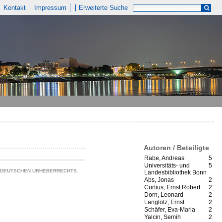
Kontakt
Impressum
Erweiterte Suche
Autoren / Beteiligte
Rabe, Andreas
5
Universitäts- und
5
S DEUTSCHEN URHEBERRECHTS.
Landesbibliothek Bonn
Abs, Jonas
2
Curtius, Ernst Robert
2
Dorn, Leonard
2
Langlotz, Ernst
2
Schäfer, Eva-Maria
2
Yalcin, Semih
2