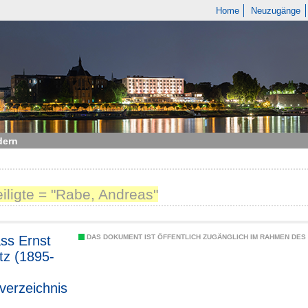
Home
Neuzugänge
dern
eiligte = "Rabe, Andreas"
ss Ernst
DAS DOKUMENT IST ÖFFENTLICH ZUGÄNGLICH IM RAHMEN DE
tz (1895-
sverzeichnis