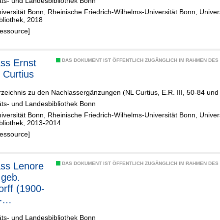
äts- und Landesbibliothek Bonn
iversität Bonn, Rheinische Friedrich-Wilhelms-Universität Bonn, Univer
bliothek, 2018
Ressource]
ss Ernst
DAS DOKUMENT IST ÖFFENTLICH ZUGÄNGLICH IM RAHMEN DE
 Curtius
rzeichnis zu den Nachlassergänzungen (NL Curtius, E.R. III, 50-84 und
äts- und Landesbibliothek Bonn
iversität Bonn, Rheinische Friedrich-Wilhelms-Universität Bonn, Univer
bliothek, 2013-2014
Ressource]
ss Lenore
DAS DOKUMENT IST ÖFFENTLICH ZUGÄNGLICH IM RAHMEN DE
 geb.
rff (1900-
-
sverzeichnis
äts- und Landesbibliothek Bonn