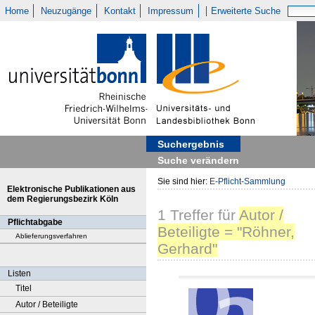
Home
Neuzugänge
Kontakt
Impressum
Erweiterte Suche
Suchergebnis
Suche verändern
Sie sind hier:
E-Pflicht-Sammlung
Elektronische Publikationen aus
dem Regierungsbezirk Köln
1
Treffer
für
Autor /
Pflichtabgabe
Beteiligte = "Röhner,
Ablieferungsverfahren
Gerhard"
Listen
Titel
Autor / Beteiligte