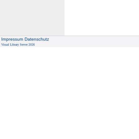
(
G
e
R
R
Impressum
Datenschutz
I
Visual Library Server 2026
)