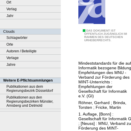
Ort
Verlag
Jahr
G
DAS DOKUMENT IST
Clouds
ÖFFENTLICH ZUGÄNGLICH IM
RAHMEN DES DEUTSCHEN
Schlagwörter
e
URHEBERRECHTS.
Orte
m
Autoren / Beteiligte
e
Verlage
i
Mindeststandards für die au
Jahre
n
Informatik bezogene Bildung
s
Empfehlungen des MNU -
Verband zur Förderung des
a
Weitere E-Pflichtsammlungen
MINT-Unterrichts :
m
Empfehlungen der
Publikationen aus dem
Regierungsbezirk Düsseldorf
Gesellschaft für Informatik
e
e.V. (GI)
Publikationen aus den
r
Regierungsbezirken Münster,
Röhner, Gerhard
;
Brinda,
R
Arnsberg und Detmold
Torsten
;
Fricke, Martin
e
1. Auflage, [Bonn] :
Gesellschaft für Informatik G
f
; [Neuss] : MNU, Verband zu
e
Förderung des MINT-