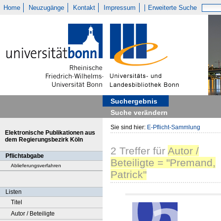
Home
Neuzugänge
Kontakt
Impressum
Erweiterte Suche
Suchergebnis
Suche verändern
Sie sind hier:
E-Pflicht-Sammlung
Elektronische Publikationen aus
dem Regierungsbezirk Köln
2
Treffer
für
Autor /
Pflichtabgabe
Beteiligte = "Premand,
Ablieferungsverfahren
Patrick"
Listen
Titel
Autor / Beteiligte