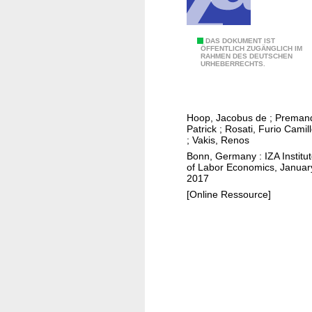
c
t
e
W
DAS DOKUMENT IST
ÖFFENTLICH ZUGÄNGLICH IM
f
RAHMEN DES DEUTSCHEN
o
URHEBERRECHTS.
f
m
e
e
c
n
t
Hoop, Jacobus de
;
Preman
'
Patrick
;
Rosati, Furio Camil
s
s
;
Vakis, Renos
o
e
Bonn, Germany : IZA Institu
f
of Labor Economics, Januar
c
2017
s
o
[Online Ressource]
u
n
b
o
s
m
i
i
d
c
i
c
z
a
e