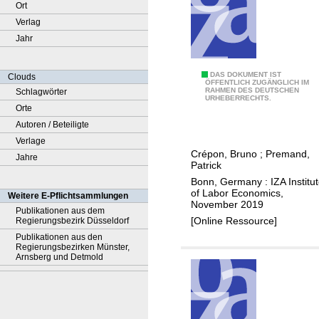
Ort
Verlag
Jahr
D
DAS DOKUMENT IST
Clouds
ÖFFENTLICH ZUGÄNGLICH IM
RAHMEN DES DEUTSCHEN
Schlagwörter
i
URHEBERRECHTS.
Orte
r
Autoren / Beteiligte
e
Verlage
c
Crépon, Bruno
;
Premand,
Jahre
t
Patrick
a
Bonn, Germany : IZA Institu
n
of Labor Economics,
Weitere E-Pflichtsammlungen
November 2019
d
Publikationen aus dem
[Online Ressource]
Regierungsbezirk Düsseldorf
i
Publikationen aus den
n
Regierungsbezirken Münster,
d
Arnsberg und Detmold
i
r
e