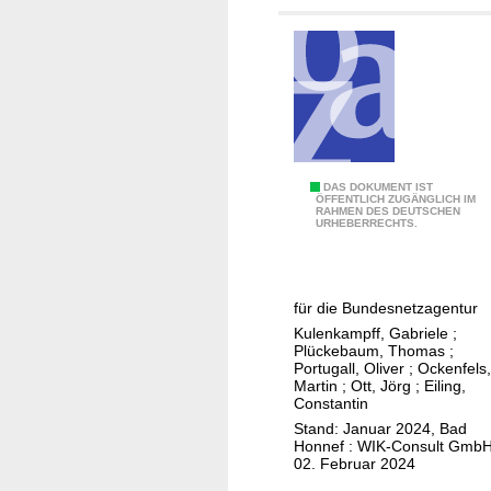
s
h
a
l
t
e
Ü
DAS DOKUMENT IST
ÖFFENTLICH ZUGÄNGLICH IM
RAHMEN DES DEUTSCHEN
b
URHEBERRECHTS.
e
r
p
für die Bundesnetzagentur
r
Kulenkampff, Gabriele
;
ü
Plückebaum, Thomas
;
f
Portugall, Oliver
;
Ockenfels,
Martin
;
Ott, Jörg
;
Eiling,
u
Constantin
n
Stand: Januar 2024, Bad
g
Honnef : WIK-Consult GmbH
02. Februar 2024
d