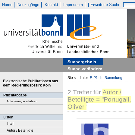
Home
Neuzugänge
Kontakt
Impressum
Erweiterte Suche
Suchergebnis
Suche verändern
Sie sind hier:
E-Pflicht-Sammlung
Elektronische Publikationen aus
dem Regierungsbezirk Köln
2
Treffer
für
Autor /
Pflichtabgabe
Beteiligte = "Portugall,
Ablieferungsverfahren
Oliver"
Listen
Titel
Autor / Beteiligte