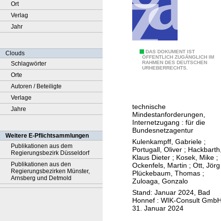
Ort
Verlag
Jahr
M
DAS DOKUMENT IST
Clouds
ÖFFENTLICH ZUGÄNGLICH IM
RAHMEN DES DEUTSCHEN
Schlagwörter
e
URHEBERRECHTS.
Orte
h
Autoren / Beteiligte
r
Verlage
p
technische
Jahre
e
Mindestanforderungen,
r
Internetzugang : für die
Bundesnetzagentur
s
Weitere E-Pflichtsammlungen
Kulenkampff, Gabriele
;
o
Publikationen aus dem
Portugall, Oliver
;
Hackbarth
Regierungsbezirk Düsseldorf
n
Klaus Dieter
;
Kosek, Mike
;
Publikationen aus den
Ockenfels, Martin
;
Ott, Jörg
e
Regierungsbezirken Münster,
Plückebaum, Thomas
;
n
Arnsberg und Detmold
Zuloaga, Gonzalo
h
Stand: Januar 2024, Bad
Honnef : WIK-Consult GmbH
a
31. Januar 2024
u